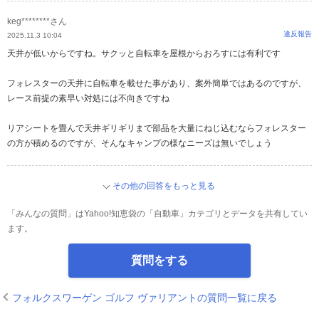
keg********さん
違反報告
2025.11.3 10:04
天井が低いからですね。サクッと自転車を屋根からおろすには有利です
フォレスターの天井に自転車を載せた事があり、案外簡単ではあるのですが、
レース前提の素早い対処には不向きですね
リアシートを畳んで天井ギリギリまで部品を大量にねじ込むならフォレスター
の方が積めるのですが、そんなキャンプの様なニーズは無いでしょう
その他の回答をもっと見る
「みんなの質問」はYahoo!知恵袋の「自動車」カテゴリとデータを共有してい
ます。
質問をする
フォルクスワーゲン ゴルフ ヴァリアントの質問一覧に戻る