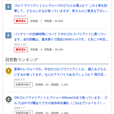
ゴルフ ヴァリアントとレヴォーグのどちらを選ぶか？ この２車を試
乗して、どちらにするか迷っていますが、皆さんのご意見を下さい。
当方の選択基準は、①高速安定性／静寂性／ハンドリングが良いこ
2014.5.27
解決済み
回答数：
7
閲覧数：
30,649
と、②...
バッテリーの交換時期について ＶＷのゴルフバリアントに乗ってい
ます。走行距離は、週末乗りで現在15000ｋｍです。３月に３年目の
車検の為、ディラーに見積もりを取った所、バッテリー交換費用が組
2011.1.24
解決済み
回答数：
4
閲覧数：
26,038
み込...
回答数ランキング
新車のレヴォーグか、中古のゴルフヴァリアントか。 購入をどちら
にするか迷ってます。なにかアドバイスあるでしょうか？ 両方見積
もりを取りましたが大体同じ価格でした。中古は認定中古の2023年
2024.3.5
回答受付終了
回答数：
24
閲覧数：
1,316
製ゴ...
VWゴルフヴァリアントとプジョー308swの2台で迷っています。 ゴ
ルフはDCTが難ありでその他冷却水漏れ（これはプジョーも？）が
心配です。 プジョーはATなのでそこは少し安心なのですが、フラ
2023.7.7
回答受付終了
回答数：
22
閲覧数：
1,439
ン...