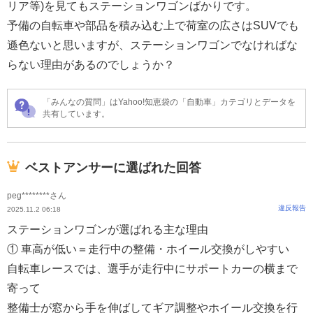
リア等)を見てもステーションワゴンばかりです。
予備の自転車や部品を積み込む上で荷室の広さはSUVでも
遜色ないと思いますが、ステーションワゴンでなければな
らない理由があるのでしょうか？
「みんなの質問」はYahoo!知恵袋の「自動車」カテゴリとデータを
共有しています。
ベストアンサーに選ばれた回答
peg********さん
違反報告
2025.11.2 06:18
ステーションワゴンが選ばれる主な理由
① 車高が低い＝走行中の整備・ホイール交換がしやすい
自転車レースでは、選手が走行中にサポートカーの横まで
寄って
整備士が窓から手を伸ばしてギア調整やホイール交換を行