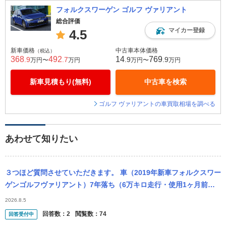
フォルクスワーゲン ゴルフ ヴァリアント
総合評価
マイカー登録
4.5
新車価格
中古車本体価格
（税込）
368
492
14
769
.9
.7
.9
.9
万円〜
万円
万円〜
万円
新車見積もり(無料)
中古車を検索
ゴルフ ヴァリアントの車買取相場を調べる
あわせて知りたい
３つほど質問させていただきます。 車（2019年新車フォルクスワー
ゲンゴルフヴァリアント）7年落ち（6万キロ走行・使用1ヶ月前に
車検済）を知人から購入後、使用2回目で助手席の窓（パワーウィン
2026.8.5
ドウ...
回答数：
2
閲覧数：
74
回答受付中