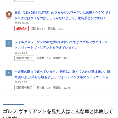
最近（1世代前や現行型）のフォルクスワーゲンは故障とかどうです
か？ナビはダメなのはしょうがないとして、電装系とかですね！
2025.10.30
解決済み
回答数：
17
閲覧数：
361
フォルクスワーゲンのdctは壊れやすいですか？ゴルフヴァリアン
ト、パサートヴァリアントを考えています。
2024.1.14
回答受付終了
回答数：
17
閲覧数：
922
中古車の購入で迷っています。 条件は、重くて大きい車は嫌い。日
常使いよし(乗り心地もよし)。ワインディング等のシチュエーション
で非日常が味わえる。チャキチャキ走る。取り回しが良い。安全装備
2023.5.23
回答受付終了
回答数：
13
閲覧数：
1,046
も充実...
ゴルフ ヴァリアントを見た人はこんな車と比較して