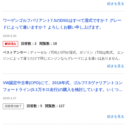
続きを見る
ワーゲンゴルフバリアント7.5のDSGはすべて湿式ですか？ グレー
ドによって違いますか？ よろしくお願い申し上げます。
2026.6.30
回答数：
2
閲覧数：
18
解決済み
ベストアンサー：
ディーゼル（TDI)とGTIが湿式。ガソリン（TSI)は乾式。 エン
ジンによって違うだけで同じエンジンならグレードによる違いはありません。
続きを見る
VW認定中古車(CPO)にて、2018年式、ゴルフ7.5ヴァリアントコン
フォートライン(5.1万キロ走行)の購入を検討しています。いくつか
みなさんの意見を聞きたいです。 ①コンフォートラインの1...
2026.4.27
回答数：
5
閲覧数：
127
回答受付終了
続きを見る