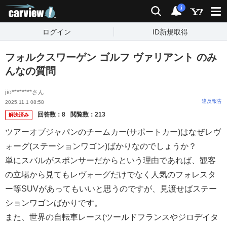
carview!
検索
通知
i
ログイン
ID新規取得
フォルクスワーゲン ゴルフ ヴァリアント のみ
んなの質問
jio********さん
違反報告
2025.11.1 08:58
回答数：
8
閲覧数：
213
解決済み
ツアーオブジャパンのチームカー(サポートカー)はなぜレヴ
ォーグ(ステーションワゴン)ばかりなのでしょうか？
単にスバルがスポンサーだからという理由であれば、観客
の立場から見てもレヴォーグだけでなく人気のフォレスタ
ー等SUVがあってもいいと思うのですが、見渡せばステー
ションワゴンばかりです。
また、世界の自転車レース(ツールドフランスやジロデイタ