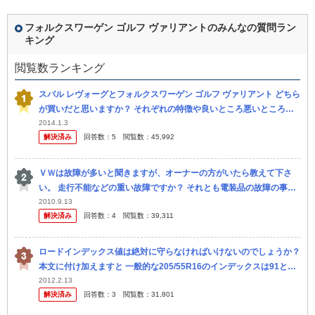
フォルクスワーゲン ゴルフ ヴァリアントのみんなの質問ラン
キング
閲覧数ランキング
スバル レヴォーグとフォルクスワーゲン ゴルフ ヴァリアント どちら
が買いだと思いますか？ それぞれの特徴や良いところ悪いところを
含めお答えいただけると嬉しいです
2014.1.3
解決済み
回答数：
5
閲覧数：
45,992
ＶＷは故障が多いと聞きますが、オーナーの方がいたら教えて下さ
い。 走行不能などの重い故障ですか？ それとも電装品の故障の事で
すか？ アメ車と比べてどちらの故障率のほうがひどいのですか？
2010.9.13
解決済み
回答数：
4
閲覧数：
39,311
ロードインデックス値は絶対に守らなければいけないのでしょうか？
本文に付け加えますと 一般的な205/55R16のインデックスは91と89
がありますが 標準で91のインデックスが履かれている車両に 8
2012.2.13
解決済み
回答数：
3
閲覧数：
31,801