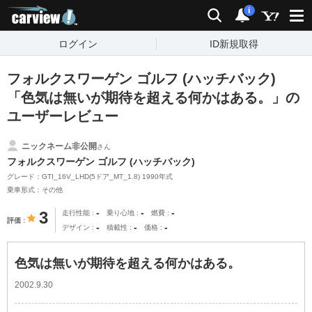
carview!
検索
通知
i
ログイン
ID新規取得
フォルクスワーゲン ゴルフ (ハッチバック)
「色気は無いが期待を超える何かはある。」の
ユーザーレビュー
ニックネーム非公開
さん
フォルクスワーゲン ゴルフ (ハッチバック)
グレード：GTI_16V_LHD(5ドア_MT_1.8) 1990年式
乗車形式：その他
-
-
-
3
走行性能
乗り心地
燃費
評価
-
-
-
デザイン
積載性
価格
色気は無いが期待を超える何かはある。
2002.9.30