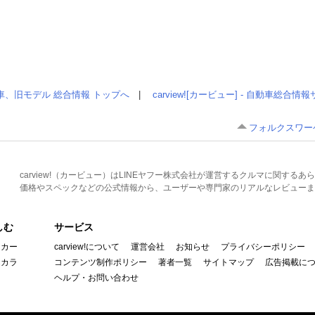
車、旧モデル 総合情報 トップへ
|
carview![カービュー] - 自動車総合
フォルクスワーゲ
carview!（カービュー）はLINEヤフー株式会社が運営するクルマに関す
価格やスペックなどの公式情報から、ユーザーや専門家のリアルなレビューま
しむ
サービス
イカー
carview!について
運営会社
お知らせ
プライバシーポリシー
んカラ
コンテンツ制作ポリシー
著者一覧
サイトマップ
広告掲載に
ヘルプ・お問い合わせ