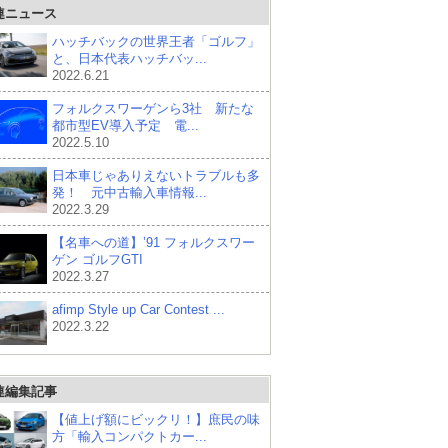
連ニュース
ハッチバックの世界王者「ゴルフ」
と、日本代表ハッチバッ...
2022.6.21
フォルクスワーゲンら3社 新たな
都市型EV導入予定 電...
2022.5.10
日本車じゃありえないトラブルも多
発！ 元中古輸入車情報...
2022.3.29
【名車への道】’91 フォルクスワー
ゲン ゴルフGTI
2022.3.27
afimp Style up Car Contest ...
2022.3.22
連編集記事
【値上げ額にビックリ！】庶民の味
方「輸入コンパクトカー...