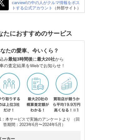
carview!の中の人がクルマ情報をポス
トする公式アカウント
（外部サイト）
なたにおすすめのサービス
スズキ アルト
スズキ スイフト
ト
あなたの愛車、今いくら？
込み
最短3時間後
に
最大20社
から
車の査定結果をWebでお知らせ！
1：本サービスで実施のアンケートより （回
答期間：2023年6月〜2024年5月）
メーカー