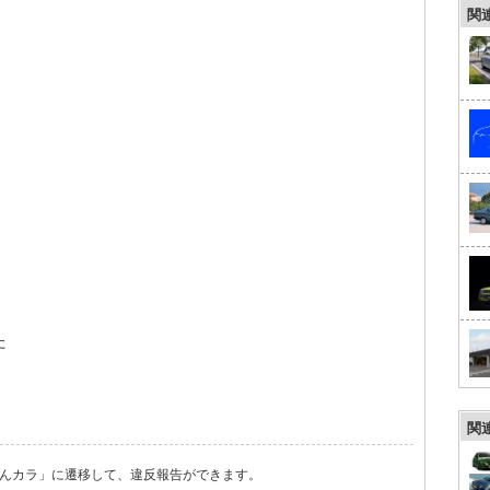
関
た
関
んカラ」に遷移して、違反報告ができます。