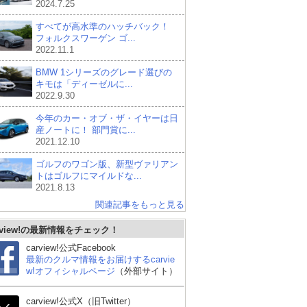
2024.7.25
すべてが高水準のハッチバック！
フォルクスワーゲン ゴ...
2022.11.1
BMW 1シリーズのグレード選びの
キモは「ディーゼルに...
2022.9.30
今年のカー・オブ・ザ・イヤーは日
産ノートに！ 部門賞に...
2021.12.10
ゴルフのワゴン版、新型ヴァリアン
トはゴルフにマイルドな...
2021.8.13
関連記事をもっと見る
rview!の最新情報をチェック！
carview!公式Facebook
最新のクルマ情報をお届けするcarvie
w!オフィシャルページ
（外部サイト）
carview!公式X（旧Twitter）