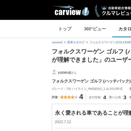
トップ
360°ビュー
カタ
carview!
新車カタログ
フォルクスワーゲン(VOLKSWA
フォルクスワーゲン ゴルフ 
が理解できました」のユーザ
yutakoji
さん
フォルクスワーゲン ゴルフ (ハッチバック)
グレード：TSI ハイライン_RHD(DSG_1.4) 2013年式
4
4
3
評価
走行性能
乗り心地
永く愛される車であることが理
2022.7.12