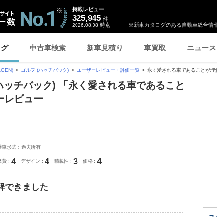
掲載レビュー
325,945
件
時点
※新車カタログのある自動車総合情報
2026.08.08
ログ
中古車検索
新車見積り
車買取
ニュース
GEN)
ゴルフ (ハッチバック)
ユーザーレビュー・評価一覧
永く愛される車であることが理
(ハッチバック) 「永く愛される車であること
ーレビュー
乗車形式：過去所有
4
4
3
4
燃費
デザイン
積載性
価格
解できました