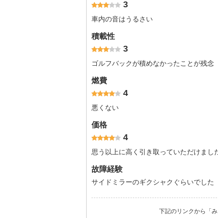
3
車内の音はうるさい
積載性
3
ゴルフバックが積めなかったことが残念
燃費
4
悪くない
価格
4
思う以上に高く引き取っていただけまし
故障経験
サイドミラーのギクシャクぐらいでした
下記のリンクから「み