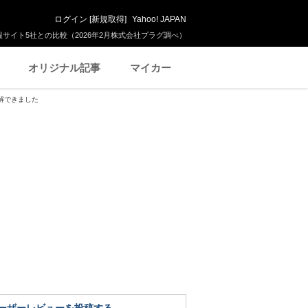
ログイン
[
新規取得
]
Yahoo! JAPAN
サイト5社との比較（2026年2月株式会社プラグ調べ）
オリジナル記事
マイカー
解できました