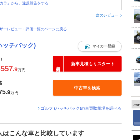
カラ」から、違反報告をする
次のレビュー
ユーザーレビュー・評価一覧のページに戻る
ハッチバック)
マイカー登録
込）
新車見積もりスタート
557
.9
〜
万円
格
中古車を検索
75
.9
万円
ca
ゴルフ (ハッチバック)の車買取相場を調べる
た人はこんな車と比較しています