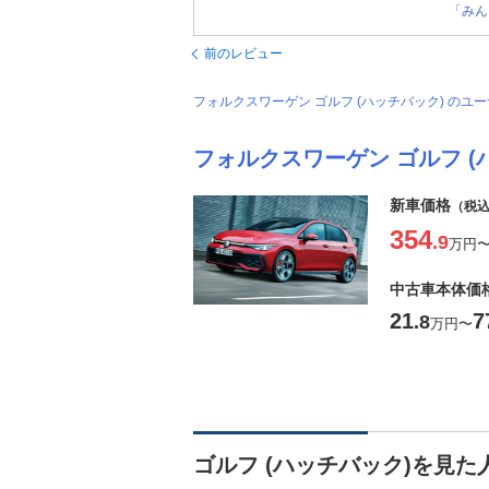
「みん
前のレビュー
フォルクスワーゲン ゴルフ (ハッチバック) の
フォルクスワーゲン ゴルフ (
新車価格
（税
354
.9
万円
中古車本体価
21
7
.8
万円
〜
ゴルフ (ハッチバック)を見