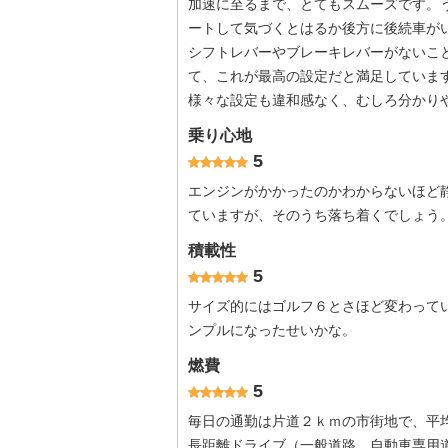
加速に至るまで、とてもスムーズです。
ートして気づくとはるか後方に後続車が
シフトレバーやブレーキレバーがないこ
て、これが最高の設定だと満足していま
様々な設定も違和感なく、むしろ分かり
乗り心地
5
エンジンがかかったのかわからないほど
ていますが、そのうち落ち着くでしょう
積載性
5
サイズ的にはゴルフ６とさほど変わって
ンプルになったせいかな。
燃費
5
毎日の通勤は片道２ｋｍの市街地で、平均
長距離ドライブ（一般道路、自動車専用