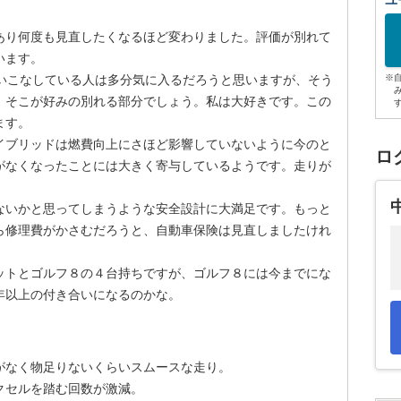
ユ
あり何度も見直したくなるほど変わりました。評価が別れて
います。
を使いこなしている人は多分気に入るだろうと思いますが、そう
※
。そこが好みの別れる部分でしょう。私は大好きです。この
ます。
イブリッドは燃費向上にさほど影響していないように今のと
ロ
がなくなったことには大きく寄与しているようです。走りが
ないかと思ってしまうような安全設計に大満足です。もっと
ら修理費がかさむだろうと、自動車保険は見直しましたけれ
ットとゴルフ８の４台持ちですが、ゴルフ８には今までにな
年以上の付き合いになるのかな。
がなく物足りないくらいスムースな走り。
クセルを踏む回数が激減。