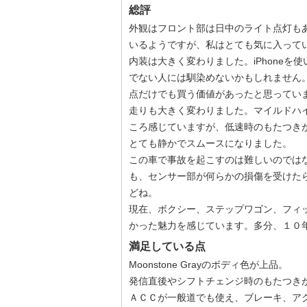
総評
外観はフロント部は日中のライト点灯も
いるようですが、私はとても気に入って
内装は大きく変わりました。iPhone
でない人には馴染めないかもしれません
点だけでも買う価値があったと思ってい
走りも大きく変わりました。マイルドハ
ころ感じていますが、低速時のもたつき
とても静かでスムースになりました。
この車で事故を起こすのは難しいのでは
も、センサー部が何らかの損傷を受けた
どね。
現在、ボクシー、ステップワゴン、フィ
かった魅力を感じています。多分、１０
満足している点
Moonstone Grayのボディ色が上品。
発信直後やシフトチェンジ時のもたつき
ＡＣＣが一般道でも使え、ブレーキ、ア