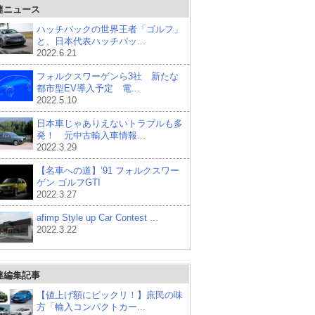
連ニュース
ハッチバックの世界王者「ゴルフ」
と、日本代表ハッチバッ...
2022.6.21
フォルクスワーゲンら3社 新たな
都市型EV導入予定 電...
2022.5.10
日本車じゃありえないトラブルも多
発！ 元中古輸入車情報...
2022.3.29
【名車への道】’91 フォルクスワー
ゲン ゴルフGTI
2022.3.27
afimp Style up Car Contest ...
2022.3.22
連編集記事
【値上げ額にビックリ！】庶民の味
方「輸入コンパクトカー...