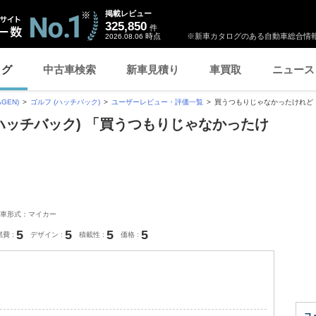
掲載レビュー
325,850
件
時点
※新車カタログのある自動車総合情報
2026.08.06
ログ
中古車検索
新車見積り
車買取
ニュース
GEN)
ゴルフ (ハッチバック)
ユーザーレビュー・評価一覧
買うつもりじゃなかったけれど
(ハッチバック) 「買うつもりじゃなかったけ
車形式：マイカー
5
5
5
5
燃費
デザイン
積載性
価格