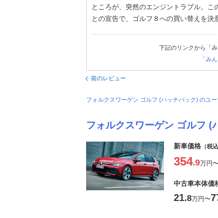
ところが、突然のエンジントラブル。こ
との宣告で、ゴルフ８への買い替えを決
下記のリンクから「み
「みん
前のレビュー
フォルクスワーゲン ゴルフ (ハッチバック) の
フォルクスワーゲン ゴルフ (
新車価格
（税
354
.9
万円
中古車本体価
21
7
.8
万円
〜