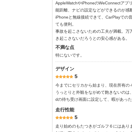
AppleWatchやiPhoneのWeCon
能距離、ナビの設定などができるのが感
iPhoneと無線接続できて、CarPlay
ても便利。
事故を起こさないための工夫が満載。万
き起こさないだろうとの安心感がある。
不満な点
特にないです。
デザイン
5
今までにセリカから始まり、現在所有の
うっとりと外観をながめて飽きないのは、セ
dの待ち受け画面に設定して、暇があっ
走行性能
5
走り始めのもたつきがゴルフ６にはあり