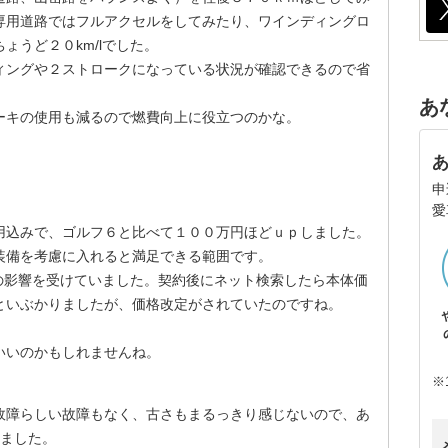
専用道路ではフルアクセルをしてみたり、ワインディングロ
ょうど２０km/lでした。
ィングや２ストロークになっている状況が確認できるので省
あ
ーキの使用も減るので燃費向上に役立つのかな。
。
申
愛
用込みで、ゴルフ６と比べて１００万円ほどｕｐしました。
装備を考慮に入れると満足できる範囲です。
安の影響を受けていました。契約後にネット検索したら本体価
といぶかりましたが、価格改定がされていたのですね。
いいのかもしれませんね。
※
故障らしい故障もなく、古さもまるっきり感じないので、あ
いました。