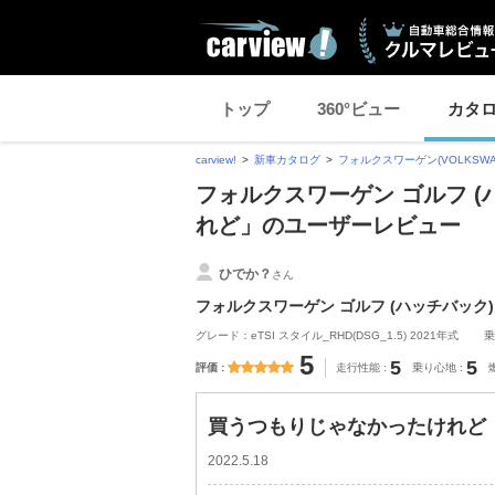
トップ
360°ビュー
カタ
carview!
新車カタログ
フォルクスワーゲン(VOLKSWA
フォルクスワーゲン ゴルフ 
れど」のユーザーレビュー
ひでか？
さん
フォルクスワーゲン ゴルフ (ハッチバック)
グレード：eTSI スタイル_RHD(DSG_1.5) 2021年式
乗
5
5
5
評価
走行性能
乗り心地
買うつもりじゃなかったけれど
2022.5.18