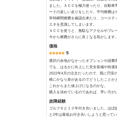
ました。ＡＣＣを極力使ったり、自動車
ードの楽しい走りをしたり。平均燃費はち
常時瞬間燃費を確認出来たり、コーステ
エネを意識してしまいます。
ＡＣＣを使うと、無駄なアクセルやブレ
今から燃費がさらに良くなる気がします
価格
5
選択の余地がなかったオプションや諸費
でも、はるかに向上した安全装備や快適
2022年4月の注文だったので、既に円
格にかなり差があるのでどうしたことか
これからまた値上げになるのかな。
購入を決めているのであれば、早い方が
故障経験
ゴルフ６と１０年付き合いました。ほぼ
と2年は最低お付き合いしようと思って