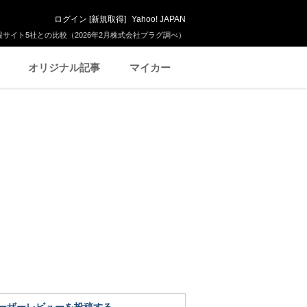
ログイン
[
新規取得
]
Yahoo! JAPAN
サイト5社との比較（2026年2月株式会社プラグ調べ）
オリジナル記事
マイカー