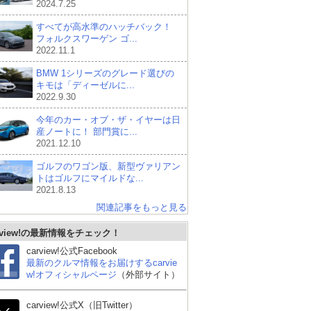
2024.7.25
すべてが高水準のハッチバック！
フォルクスワーゲン ゴ...
2022.11.1
BMW 1シリーズのグレード選びの
キモは「ディーゼルに...
2022.9.30
今年のカー・オブ・ザ・イヤーは日
産ノートに！ 部門賞に...
2021.12.10
ゴルフのワゴン版、新型ヴァリアン
トはゴルフにマイルドな...
2021.8.13
関連記事をもっと見る
rview!の最新情報をチェック！
carview!公式Facebook
最新のクルマ情報をお届けするcarvie
w!オフィシャルページ
（外部サイト）
carview!公式X（旧Twitter）