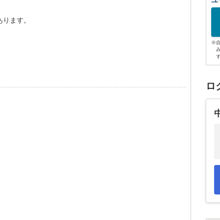
ユ
あります。
※
ロ