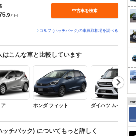
格
中古車を検索
75
.9
万円
ゴルフ (ハッチバック)の車買取相場を調べる
た人はこんな車と比較しています
Nex
t
ca
クア
ホンダ フィット
ダイハツ ムーヴ
ハッチバック) についてもっと詳しく