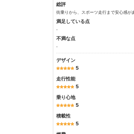
総評
街乗りから、スポーツ走行まで安心感が
満足している点
-
不満な点
-
デザイン
5
走行性能
5
乗り心地
5
積載性
5