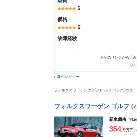
燃費
5
価格
5
故障経験
下記のリンクから「み
「みん
前のレビュー
フォルクスワーゲン ゴルフ (ハッチバック) の
フォルクスワーゲン ゴルフ (
新車価格
（税
354
.9
万円