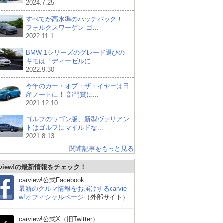
2024.7.25
すべてが高水準のハッチバック！
フォルクスワーゲン ゴ...
2022.11.1
BMW 1シリーズのグレード選びの
キモは「ディーゼルに...
2022.9.30
今年のカー・オブ・ザ・イヤーは日
産ノートに！ 部門賞に...
2021.12.10
ゴルフのワゴン版、新型ヴァリアン
トはゴルフにマイルドな...
2021.8.13
関連記事をもっと見る
rview!の最新情報をチェック！
スズキ アルト
スズキ スイフト
ト
carview!公式Facebook
最新のクルマ情報をお届けするcarvie
w!オフィシャルページ
（外部サイト）
carview!公式X（旧Twitter）