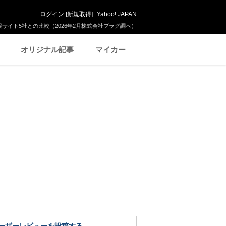
ログイン
[
新規取得
]
Yahoo! JAPAN
サイト5社との比較（2026年2月株式会社プラグ調べ）
オリジナル記事
マイカー