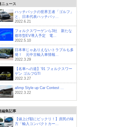
連ニュース
ハッチバックの世界王者「ゴルフ」
と、日本代表ハッチバッ...
2022.6.21
フォルクスワーゲンら3社 新たな
都市型EV導入予定 電...
2022.5.10
日本車じゃありえないトラブルも多
発！ 元中古輸入車情報...
2022.3.29
【名車への道】’91 フォルクスワー
ゲン ゴルフGTI
2022.3.27
afimp Style up Car Contest ...
2022.3.22
連編集記事
【値上げ額にビックリ！】庶民の味
方「輸入コンパクトカー...