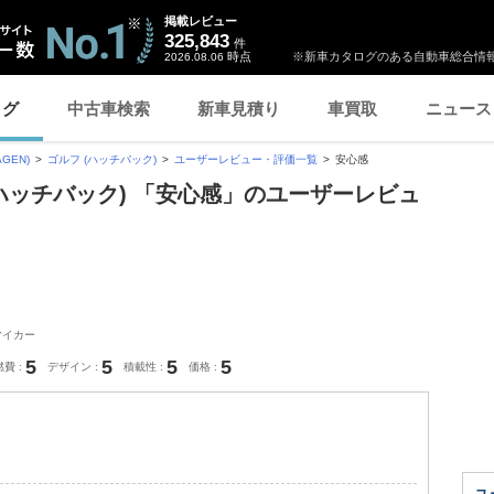
掲載レビュー
325,843
件
時点
※新車カタログのある自動車総合情報
2026.08.06
ログ
中古車検索
新車見積り
車買取
ニュース
GEN)
ゴルフ (ハッチバック)
ユーザーレビュー・評価一覧
安心感
(ハッチバック) 「安心感」のユーザーレビュ
マイカー
5
5
5
5
燃費
デザイン
積載性
価格