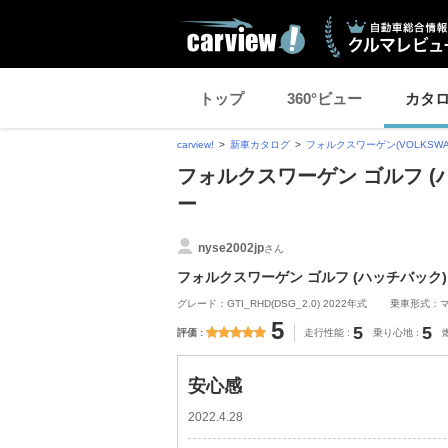
トップ
360°ビュー
カタ
carview!
新車カタログ
フォルクスワーゲン(VOLKSWA
フォルクスワーゲン ゴルフ 
ー
nyse2002jp
さん
フォルクスワーゲン ゴルフ (ハッチバック)
グレード：GTI_RHD(DSG_2.0) 2022年式
乗車形式：
5
5
5
評価
走行性能
乗り心地
安心感
2022.4.28