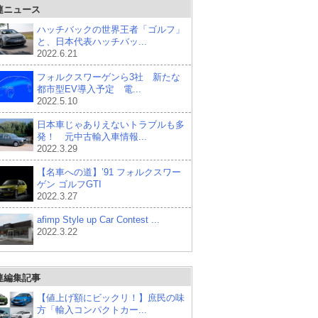
連ニュース
ハッチバックの世界王者「ゴルフ」
と、日本代表ハッチバッ...
2022.6.21
フォルクスワーゲンら3社 新たな
都市型EV導入予定 電...
2022.5.10
日本車じゃありえないトラブルも多
発！ 元中古輸入車情報...
2022.3.29
【名車への道】’91 フォルクスワー
ゲン ゴルフGTI
2022.3.27
afimp Style up Car Contest ...
2022.3.22
連編集記事
【値上げ額にビックリ！】庶民の味
方「輸入コンパクトカー...