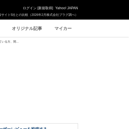
ログイン
[
新規取得
]
Yahoo! JAPAN
サイト5社との比較（2026年2月株式会社プラグ調べ）
オリジナル記事
マイカー
いる方、間...