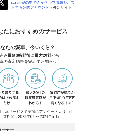
carview!の中の人がクルマ情報をポス
トする公式アカウント
（外部サイト）
なたにおすすめのサービス
トヨタ ヤリス
スズキ アルト
ス
あなたの愛車、今いくら？
込み
最短3時間後
に
最大20社
から
車の査定結果をWebでお知らせ！
1：本サービスで実施のアンケートより （回
答期間：2023年6月〜2024年5月）
メーカー