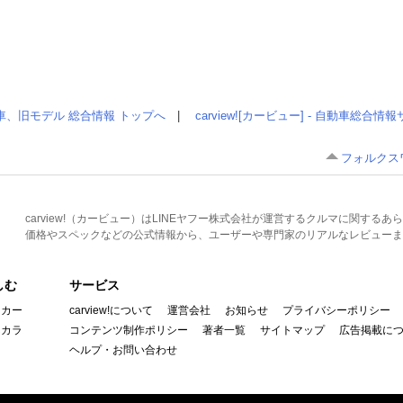
車、旧モデル 総合情報 トップへ
|
carview![カービュー] - 自動車総合
フォルクスワ
carview!（カービュー）はLINEヤフー株式会社が運営するクルマに関す
価格やスペックなどの公式情報から、ユーザーや専門家のリアルなレビューま
しむ
サービス
イカー
carview!について
運営会社
お知らせ
プライバシーポリシー
んカラ
コンテンツ制作ポリシー
著者一覧
サイトマップ
広告掲載に
ヘルプ・お問い合わせ