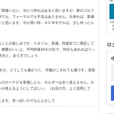
ユ
、間違いない。当たり外れはあると思いますが、家のゴルフ
事でも、フォーマルでも不足はありません。出来れば、装備
いと思います。今が買い時，ＮＥＷモデルは、少し待ったら
※
ることが楽しみです。スタイル、装備。性能全てに満足して
ロ
燃費がいいよ、平均時速40キロ位で、30分も走れればリッ
具合と。走り方でしょう。
ますが、どうしても傷がつく。洋服がこすれても傷です。塗装
ュのカーナビを装備したら、ホルダーは全く使えません。せ
ーが使えるようにしてほしい。（お店の方、よく説明して
します。安っぽいのでなんとかして