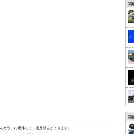
関
関
んカラ」に遷移して、違反報告ができます。