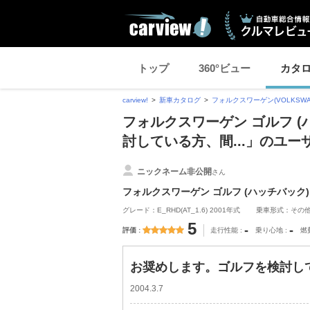
トップ
360°ビュー
カタ
carview!
新車カタログ
フォルクスワーゲン(VOLKSWA
フォルクスワーゲン ゴルフ 
討している方、間...」のユー
ニックネーム非公開
さん
フォルクスワーゲン ゴルフ (ハッチバック)
グレード：E_RHD(AT_1.6) 2001年式
乗車形式：その
5
-
-
評価
走行性能
乗り心地
燃
お奨めします。ゴルフを検討して
2004.3.7