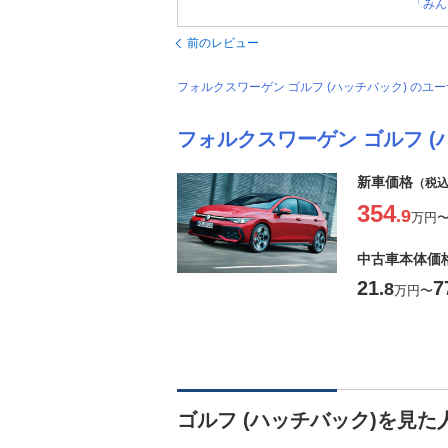
「みん
前のレビュー
フォルクスワーゲン ゴルフ (ハッチバック) の
フォルクスワーゲン ゴルフ (
新車価格
（税
354
.9
万円
中古車本体価
21
7
.8
万円
〜
ゴルフ (ハッチバック)を見