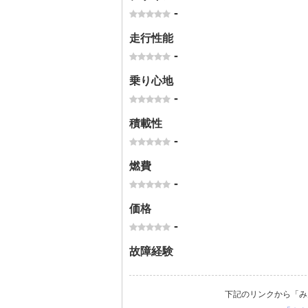
-
走行性能
-
乗り心地
-
積載性
-
燃費
-
価格
-
故障経験
下記のリンクから「み