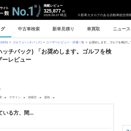
掲載レビュー
325,877
件
時点
※新車カタログのある自動車総合情報
2026.08.07
ログ
中古車検索
新車見積り
車買取
ニュース
GEN)
ゴルフ (ハッチバック)
ユーザーレビュー・評価一覧
お奨めします。ゴルフを検討して
(ハッチバック) 「お奨めします。ゴルフを検
ザーレビュー
他
-
-
-
-
費
デザイン
積載性
価格
いる方、間...