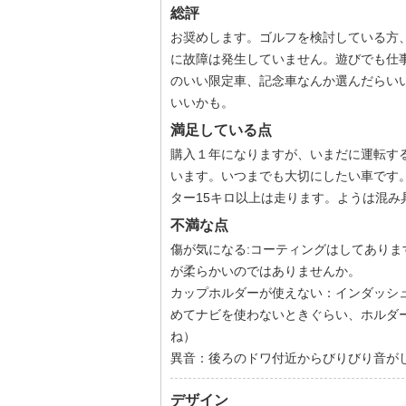
総評
お奨めします。ゴルフを検討している方
に故障は発生していません。遊びでも仕
のいい限定車、記念車なんか選んだらい
いいかも。
満足している点
購入１年になりますが、いまだに運転す
います。いつまでも大切にしたい車です。
ター15キロ以上は走ります。ようは混み
不満な点
傷が気になる:コーティングはしてあり
が柔らかいのではありませんか。
カップホルダーが使えない：インダッシ
めてナビを使わないときぐらい、ホルダ
ね）
異音：後ろのドワ付近からびりびり音が
デザイン