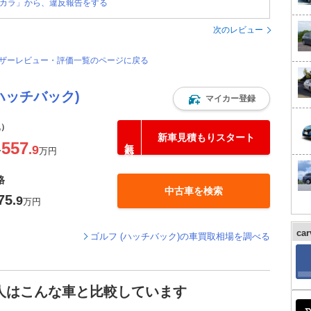
カラ」から、違反報告をする
次のレビュー
ユーザーレビュー・評価一覧のページに戻る
ハッチバック)
マイカー登録
込）
新車見積もりスタート
557
.9
〜
万円
格
中古車を検索
75
.9
万円
ca
ゴルフ (ハッチバック)の車買取相場を調べる
た人はこんな車と比較しています