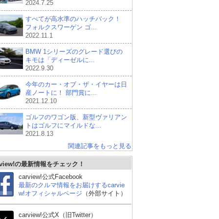
2024.7.25
すべてが高水準のハッチバック！
フォルクスワーゲン ゴ...
2022.11.1
BMW 1シリーズのグレード選びの
キモは「ディーゼルに...
2022.9.30
今年のカー・オブ・ザ・イヤーは日
産ノートに！ 部門賞に...
2021.12.10
ゴルフのワゴン版、新型ヴァリアン
トはゴルフにマイルドな...
2021.8.13
関連記事をもっと見る
rview!の最新情報をチェック！
carview!公式Facebook
最新のクルマ情報をお届けするcarvie
w!オフィシャルページ
（外部サイト）
carview!公式X（旧Twitter）