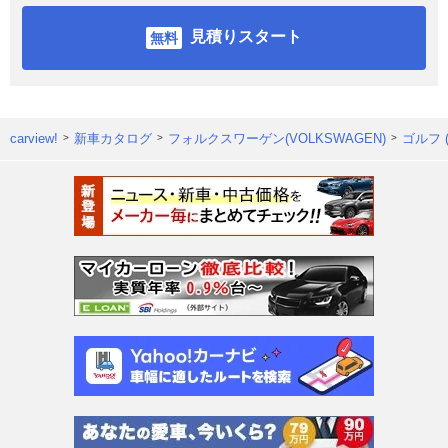
見積りスタート
carview!
新車カタログ
フォルクスワーゲン(VOLKSWAGEN)
ゴルフ 