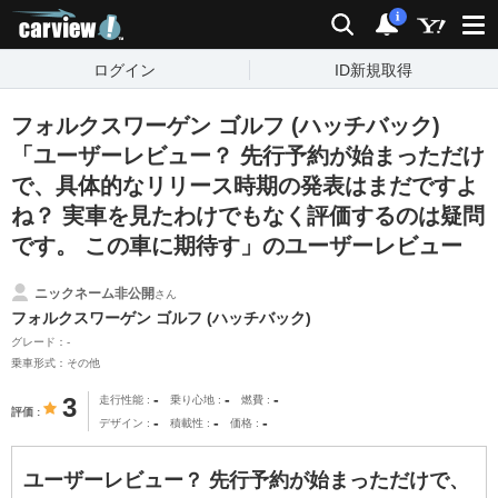
carview!
検索
通知
i
ログイン
ID新規取得
フォルクスワーゲン ゴルフ (ハッチバック)
「ユーザーレビュー？ 先行予約が始まっただけ
で、具体的なリリース時期の発表はまだですよ
ね？ 実車を見たわけでもなく評価するのは疑問
です。 この車に期待す」のユーザーレビュー
ニックネーム非公開
さん
フォルクスワーゲン ゴルフ (ハッチバック)
グレード：-
乗車形式：その他
-
-
-
3
走行性能
乗り心地
燃費
評価
-
-
-
デザイン
積載性
価格
ユーザーレビュー？ 先行予約が始まっただけで、