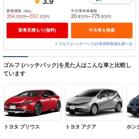
3.9
新車価格
中古車本体価格
（税込）
354
557
20
775
.9
.9
.8
.9
万円〜
万円
万円〜
万円
新車見積もり(無料)
中古車を検索
ゴルフ (ハッチバック)の車買取相場を調べる
ゴルフ (ハッチバック)を見た人はこんな車と比較し
ています
トヨタ プリウス
トヨタ アクア
ホン