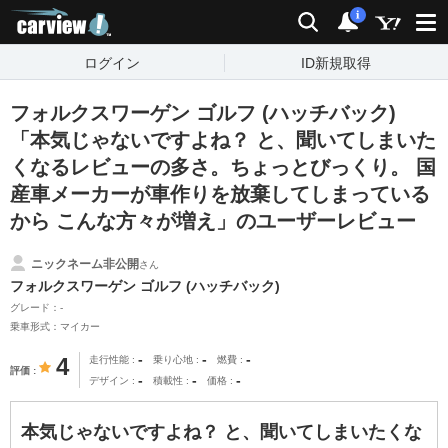
carview!
検索
通知
i
ログイン
ID新規取得
フォルクスワーゲン ゴルフ (ハッチバック)
「本気じゃないですよね？ と、聞いてしまいた
くなるレビューの多さ。ちょっとびっくり。 国
産車メーカーが車作りを放棄してしまっている
から こんな方々が増え」のユーザーレビュー
ニックネーム非公開
さん
フォルクスワーゲン ゴルフ (ハッチバック)
グレード：-
乗車形式：マイカー
-
-
-
4
走行性能
乗り心地
燃費
評価
-
-
-
デザイン
積載性
価格
本気じゃないですよね？ と、聞いてしまいたくな