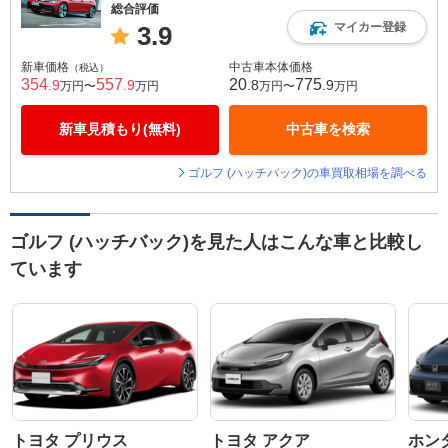
総合評価
マイカー登録
3.9
新車価格
中古車本体価格
（税込）
354
557
20
775
.9
.9
.8
.9
万円〜
万円
万円〜
万円
新車見積もり(無料)
中古車を検索
ゴルフ (ハッチバック)の車買取相場を調べる
ゴルフ (ハッチバック)を見た人はこんな車と比較し
ています
トヨタ プリウス
トヨタ アクア
ホン