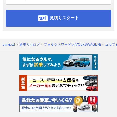
見積りスタート
carview!
新車カタログ
フォルクスワーゲン(VOLKSWAGEN)
ゴルフ 