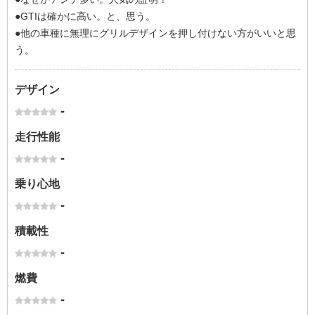
●GTIは確かに高い。と、思う。
●他の車種に無理にグリルデザインを押し付けない方がいいと思
う。
デザイン
-
走行性能
-
乗り心地
-
積載性
-
燃費
-