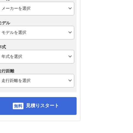
スズキ アルト
スズキ スイフト
ト
モデル
年式
走行距離
見積りスタート