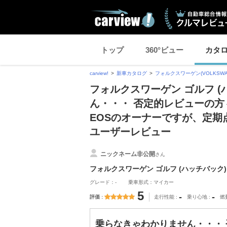
トップ
360°ビュー
カタ
carview!
新車カタログ
フォルクスワーゲン(VOLKSWA
フォルクスワーゲン ゴルフ (
ん・・・ 否定的レビューの方
EOSのオーナーですが、定
ユーザーレビュー
ニックネーム非公開
さん
フォルクスワーゲン ゴルフ (ハッチバック)
グレード：-
乗車形式：マイカー
5
-
-
評価
走行性能
乗り心地
燃
乗らなきゃわかりません・・・