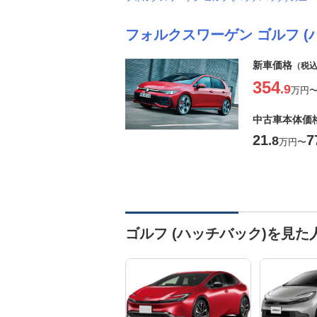
フォルクスワーゲン ゴルフ (
新車価格
（税
354
.9
万円
中古車本体価
21
7
.8
万円
〜
ゴルフ (ハッチバック)を見