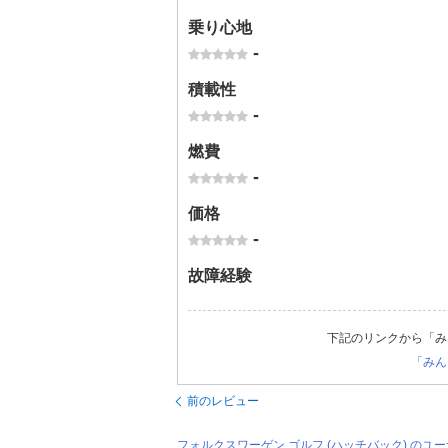
乗り心地
-
積載性
-
燃費
-
価格
-
故障経験
下記のリンクから「み
「みん
前のレビュー
フォルクスワーゲン ゴルフ (ハッチバック) の