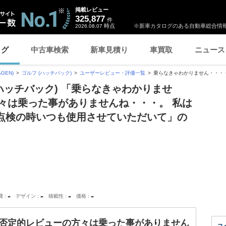
掲載レビュー
325,877
件
時点
※新車カタログのある自動車総合情報
2026.08.07
ログ
中古車検索
新車見積り
車買取
ニュース
GEN)
ゴルフ (ハッチバック)
ユーザーレビュー・評価一覧
乗らなきゃわかりません・・・ 否
ハッチバック) 「乗らなきゃわかりませ
々は乗った事がありませんね・・・。 私は
期点検の時いつも使用させていただいて」の
-
-
-
-
費
デザイン
積載性
価格
 否定的レビューの方々は乗った事がありません