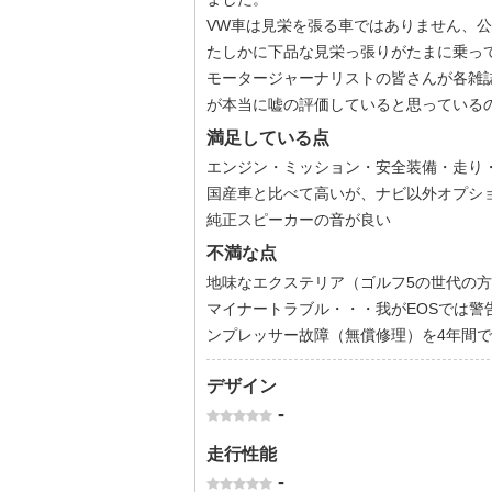
VW車は見栄を張る車ではありません、
たしかに下品な見栄っ張りがたまに乗っ
モータージャーナリストの皆さんが各雑
が本当に嘘の評価していると思っている
満足している点
エンジン・ミッション・安全装備・走り
国産車と比べて高いが、ナビ以外オプシ
純正スピーカーの音が良い
不満な点
地味なエクステリア（ゴルフ5の世代の
マイナートラブル・・・我がEOSでは
ンプレッサー故障（無償修理）を4年間
デザイン
-
走行性能
-