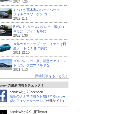
2024.7.25
すべてが高水準のハッチバック！
フォルクスワーゲン ゴ...
2022.11.1
BMW 1シリーズのグレード選びの
キモは「ディーゼルに...
2022.9.30
今年のカー・オブ・ザ・イヤーは日
産ノートに！ 部門賞に...
2021.12.10
ゴルフのワゴン版、新型ヴァリアン
トはゴルフにマイルドな...
2021.8.13
関連記事をもっと見る
rview!の最新情報をチェック！
carview!公式Facebook
最新のクルマ情報をお届けするcarvie
w!オフィシャルページ
（外部サイト）
carview!公式X（旧Twitter）