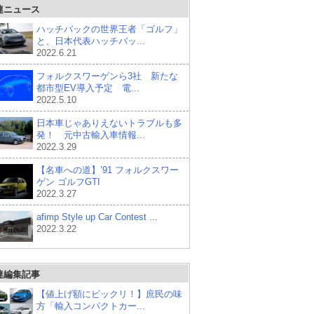
連ニュース
ハッチバックの世界王者「ゴルフ」
と、日本代表ハッチバッ...
2022.6.21
フォルクスワーゲンら3社 新たな
都市型EV導入予定 電...
2022.5.10
日本車じゃありえないトラブルも多
発！ 元中古輸入車情報...
2022.3.29
【名車への道】’91 フォルクスワー
ゲン ゴルフGTI
2022.3.27
afimp Style up Car Contest ...
2022.3.22
連編集記事
【値上げ額にビックリ！】庶民の味
方「輸入コンパクトカー...