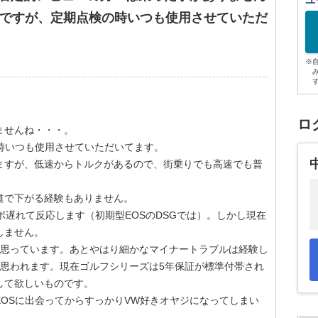
ユ
ーですが、定期点検の時いつも使用させていただ
※
ロ
ませんね・・・。
時いつも使用させていただいてます。
ますが、低速からトルクがあるので、街乗りでも高速でも普
道で下がる経験もありません。
ポ遅れて反応します（初期型EOSのDSGでは）。しかし現在
しません。
と思っています。あとやはり細かなマイナートラブルは経験し
と思われます。現在ゴルフシリーズは5年保証が標準付帯され
して欲しいものです。
OSに出会ってからすっかりVW好きオヤジになってしまい