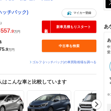
ハッチバック)
マイカー登録
込）
あ
新車見積もりスタート
557
.9
〜
万円
格
中古車を検索
申
75
.9
万円
愛
ゴルフ (ハッチバック)の車買取相場を調べる
た人はこんな車と比較しています
※
Nex
t