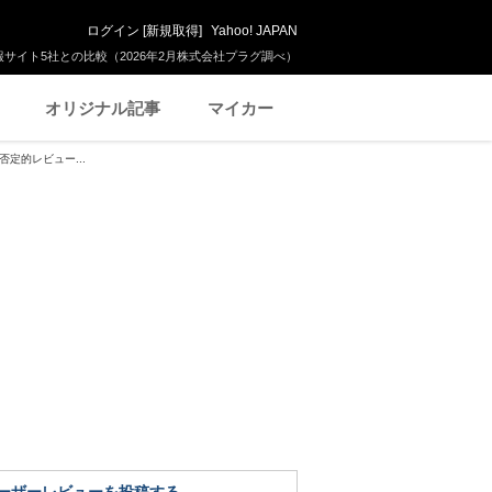
ログイン
[
新規取得
]
Yahoo! JAPAN
サイト5社との比較（2026年2月株式会社プラグ調べ）
オリジナル記事
マイカー
定的レビュー...