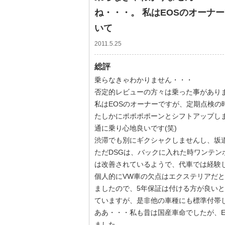
ね・・・。 私はEOSのオーナ
いて
2011.5.25
総評
乗らなきゃわかりません・・・
否定的レビューの方々は乗った事があり
私はEOSのオーナーですが、定期点検の
たしかにポポポポーンとシフトアップし
通に乗り心地良いです(笑)
渋滞でも別にギクシャクしませんし、坂
ただDSGは、バックに入れた時ワンテン
は改善されているようで、代車では経験
個人的にVW車の欠点はエクステリアだ
ましたので、5年保証は付ける方が良い
ていますが、是非他の車種にも標準付帯
ああ・・・私も昔は国産車命でしたが、E
ました。