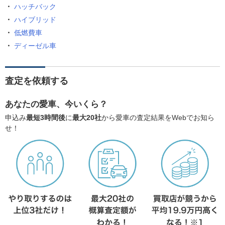
ハッチバック
ハイブリッド
低燃費車
ディーゼル車
査定を依頼する
あなたの愛車、今いくら？
申込み
最短3時間後
に
最大20社
から愛車の査定結果をWebでお知ら
せ！