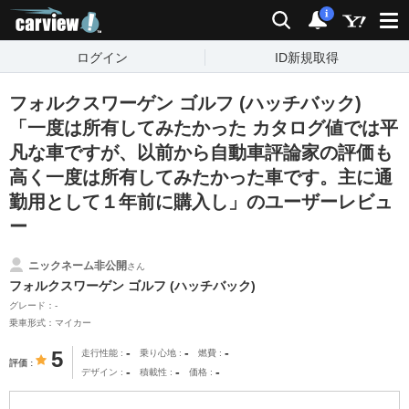
carview!
検索
通知
i
ログイン
ID新規取得
フォルクスワーゲン ゴルフ (ハッチバック)
「一度は所有してみたかった カタログ値では平
凡な車ですが、以前から自動車評論家の評価も
高く一度は所有してみたかった車です。主に通
勤用として１年前に購入し」のユーザーレビュ
ー
ニックネーム非公開
さん
フォルクスワーゲン ゴルフ (ハッチバック)
グレード：-
乗車形式：マイカー
-
-
-
5
走行性能
乗り心地
燃費
評価
-
-
-
デザイン
積載性
価格