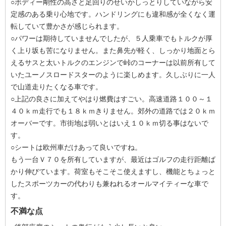
○ボディー剛性の高さと足回りのせいかしっとりしていながら安
定感のある乗り心地です。ハンドリングにも違和感が全くなく運
転していて豊かさが感じられます。
○パワーは期待していませんでしたが、５人乗車でもトルクが厚
く上り坂も苦になりません。また鼻先が軽く、しっかり地面とら
えるサスと太いトルクのエンジンで峠のコーナーは以前所有して
いたユーノスロードスターのように楽しめます。久しぶりに一人
で山道走りたくなる車です。
○上記の良さに加えてやはり燃費はすごい。高速道路１００～１
４０ｋｍ走行でも１８ｋｍきりません。郊外の道路では２０ｋｍ
オーバーです。市街地は弱いとはいえ１０ｋｍ切る事はないで
す。
○シートは欧州車だけあって良いですね。
もう一台Ｖ７０を所有していますが、最近はゴルフの走行距離ば
かり伸びています。荷室もそこそこ使えますし、機能とちょっと
したスポーツカーの代わりも兼ねれるオールマイティーな車で
す。
不満な点