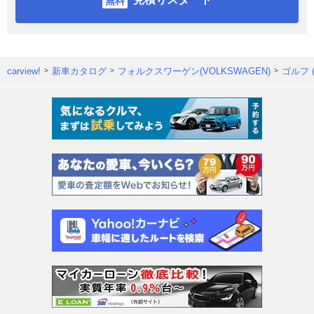
carview!
新車カタログ
フォルクスワーゲン(VOLKSWAGEN)
ゴルフ 