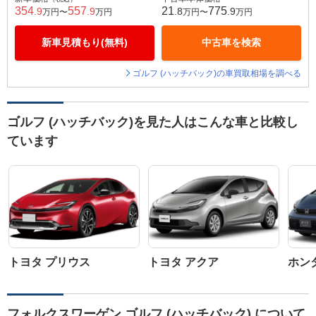
354
557
21
775
.9
.9
.8
.9
万円〜
万円
万円〜
万円
新車見積もり(無料)
中古車を検索
ゴルフ (ハッチバック)の車買取相場を調べる
ゴルフ (ハッチバック)を見た人はこんな車と比較し
ています
トヨタ プリウス
トヨタ アクア
ホン
フォルクスワーゲン ゴルフ (ハッチバック) について