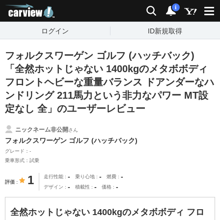
carview!
検索
通知
i
ログイン
ID新規取得
フォルクスワーゲン ゴルフ (ハッチバック)
「全然ホットじゃない 1400kgのメタボボディ
フロントヘビーな重量バランス ドアンダーなハ
ンドリング 211馬力という非力なパワー MT設
定なし 全」のユーザーレビュー
ニックネーム非公開
さん
フォルクスワーゲン ゴルフ (ハッチバック)
グレード：-
乗車形式：試乗
-
-
-
1
走行性能
乗り心地
燃費
評価
-
-
-
デザイン
積載性
価格
全然ホットじゃない 1400kgのメタボボディ フロ