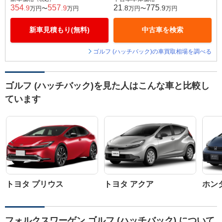
354
557
21
775
.9
.9
.8
.9
万円〜
万円
万円〜
万円
新車見積もり(無料)
中古車を検索
ゴルフ (ハッチバック)の車買取相場を調べる
ゴルフ (ハッチバック)を見た人はこんな車と比較し
ています
トヨタ プリウス
トヨタ アクア
ホン
フォルクスワーゲン ゴルフ (ハッチバック) について