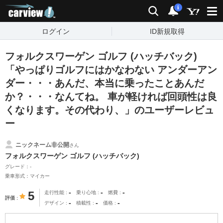
carview!
検索
通知
i
ログイン
ID新規取得
フォルクスワーゲン ゴルフ (ハッチバック)
「やっぱりゴルフにはかなわない アンダーアン
ダー・・・あんだ、本当に乗ったことあんだ
か？・・・なんてね。 車が軽ければ回頭性は良
くなります。その代わり、」のユーザーレビュ
ー
ニックネーム非公開
さん
フォルクスワーゲン ゴルフ (ハッチバック)
グレード：-
乗車形式：マイカー
-
-
-
5
走行性能
乗り心地
燃費
評価
-
-
-
デザイン
積載性
価格