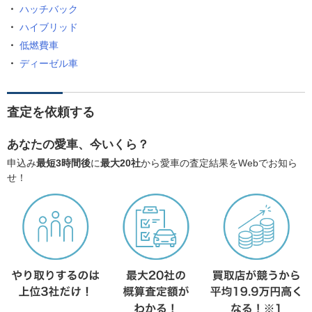
ハッチバック
ハイブリッド
低燃費車
ディーゼル車
査定を依頼する
あなたの愛車、今いくら？
申込み
最短3時間後
に
最大20社
から愛車の査定結果をWebでお知ら
せ！