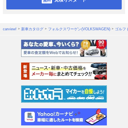
carview!
新車カタログ
フォルクスワーゲン(VOLKSWAGEN)
ゴルフ 