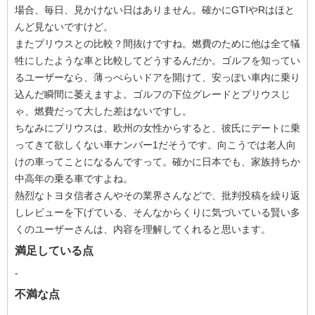
場合、毎日、見かけない日はありません。確かにGTIやRはほと
んど見ないですけど。
またプリウスとの比較？間抜けですね。燃費のために他は全て犠
牲にしたような車と比較してどうするんだか。ゴルフを知ってい
るユーザーなら、薄っぺらいドアを開けて、安っぽい車内に乗り
込んだ瞬間に萎えますよ。ゴルフの下位グレードとプリウスじ
ゃ、燃費だって大した差はないですし。
ちなみにプリウスは、欧州の女性からすると、彼氏にデートに乗
ってきて欲しくない車ナンバー1だそうです。向こうでは老人向
けの車ってことになるんですって。確かに日本でも、家族持ちか
中高年の乗る車ですよね。
熱烈なトヨタ信者さんやその業界さんなどで、批判投稿を繰り返
しレビューを下げている、そんなからくりに気づいている賢い多
くのユーザーさんは、内容を理解してくれると思います。
満足している点
-
不満な点