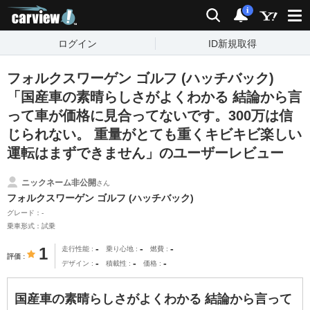
carview!
検索
通知
i
ログイン
ID新規取得
フォルクスワーゲン ゴルフ (ハッチバック)
「国産車の素晴らしさがよくわかる 結論から言
って車が価格に見合ってないです。300万は信
じられない。 重量がとても重くキビキビ楽しい
運転はまずできません」のユーザーレビュー
ニックネーム非公開
さん
フォルクスワーゲン ゴルフ (ハッチバック)
グレード：-
乗車形式：試乗
-
-
-
1
走行性能
乗り心地
燃費
評価
-
-
-
デザイン
積載性
価格
国産車の素晴らしさがよくわかる 結論から言って