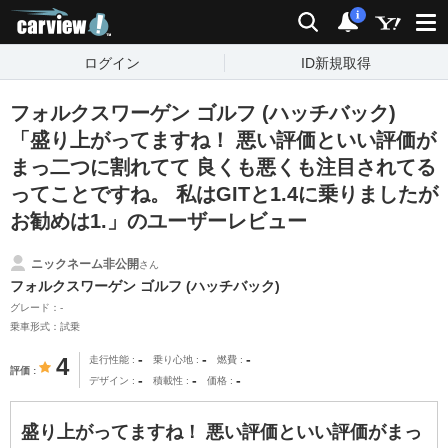
carview!
検索
通知
i
ログイン
ID新規取得
フォルクスワーゲン ゴルフ (ハッチバック)
「盛り上がってますね！ 悪い評価といい評価が
まっ二つに割れてて 良くも悪くも注目されてる
ってことですね。 私はGITと1.4に乗りましたが
お勧めは1.」のユーザーレビュー
ニックネーム非公開
さん
フォルクスワーゲン ゴルフ (ハッチバック)
グレード：-
乗車形式：試乗
-
-
-
4
走行性能
乗り心地
燃費
評価
-
-
-
デザイン
積載性
価格
盛り上がってますね！ 悪い評価といい評価がまっ