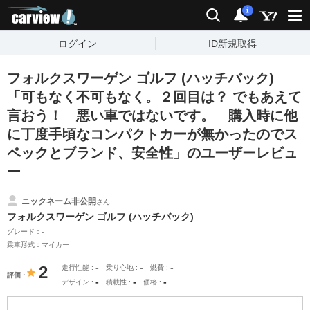
carview!
検索
通知
i
ログイン
ID新規取得
フォルクスワーゲン ゴルフ (ハッチバック)
「可もなく不可もなく。２回目は？ でもあえて
言おう！ 悪い車ではないです。 購入時に他
に丁度手頃なコンパクトカーが無かったのでス
ペックとブランド、安全性」のユーザーレビュ
ー
ニックネーム非公開
さん
フォルクスワーゲン ゴルフ (ハッチバック)
グレード：-
乗車形式：マイカー
-
-
-
2
走行性能
乗り心地
燃費
評価
-
-
-
デザイン
積載性
価格