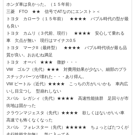
ホンダ車は良かった。（１５年前）
三菱 FTO ★★ 信号でATなのにエンスト＞＜
トヨタ カローラ（１５年前） ★★★★ バブル時代の型が最
も良い
トヨタ カムリ（３代前、現行） ★★★★ 安心して乗れる
車 欠点が無い 現行はマイナス0.5
トヨタ マークII（最終型） ★★★★ バブル時代頃が最も品
質が良い。おおむね満足
トヨタ オーパ ★★★ 微妙・・・
VW ゴルフ（先代）★★★ 対費用効果が少ない。細部のプラ
スチックバーツが壊れた・・・あり得ん。
VW ビートル（近代）★★★★ こっちの方がいいかも 車内広
いし目立つし 型崩れしない
スバル レガシィ（先代）★★★★ 高速性能抜群 足回りが市
街地は固かった
クラウンマジェスタ（先代）★★★★ 欲しくはないがいい車
高速でも怖くなくなった
スバル フォレスター（先代）★★★★★ ちょっとばたつくが
走行性能文句無し 気に入ってる