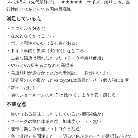
スバルB４（先代最終型） ★★★★★ サイズ、乗り心地、走
行性能どれをとっても国内最高峰
満足している点
・スタイルが好きだ
・なんとなくかっこいい
・ボディ剛性がいい（安心感がある）
・ドイツ車的な要素（実用的）なところ
・主要な箇所は壊れなかった（２－３年余り使用）
・やっとVW所有者になれた高揚感
・高速利用が少なかったため未実証。 多分いいはず。
・販売店の人が良かったvs toytotaは最悪だった（個人的に１度
／数十回だけ）
・隣のショールームのAUDIと比べてしまうと安く感じる。
不満な点
・重い（ある意味しっかりしていると相関関係か）
・スペックの割に体感速度、加速度が・・・無い
・運転に楽しみが無い（トヨタと共通）
・色（濃紺）を間違えた・・明るい色が良かったが選択肢が少な