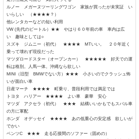
ルノー メガーヌツーリングワゴン 家族が買ったが未実証 い
いらしい （★★★★？）
他レンタカーなどの短い利用
VW (先代のビートル）★★ やはり６０年前の車 車内は広
い 趣味としては○
スズキ ジムニー（初代） ★★★★ MTいい。 ２０年近く
乗って壊れず現役だった
マツダロードスター（オープンカー） ★★★★★ 好天での運
転は格別。人馬一体。沖縄なら欲しい
MINI（旧型 BMWでない方）★★★ 小さいのでクラッシュ怖
いが面白い車
日産マーチ ★★★★ 町乗り、普段利用では満足では
トヨタ ハリアー ★★★★ よい車 豪華 安心
マツダ アクセラ（初代） ★★★ 結構いいかもでもスバル車
の方に軍配
ホンダ オデッセイ ★★★★ あの低重心の安定感 欲しいが
でかい
ベンツC ★★★ 走る応接間のソファー（固めの）