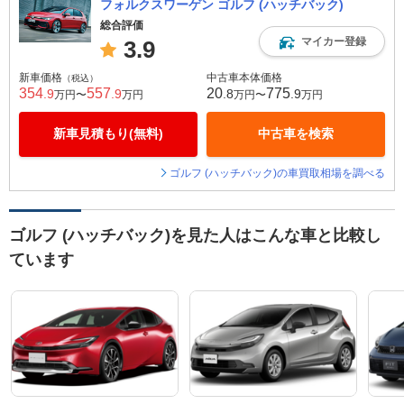
フォルクスワーゲン ゴルフ (ハッチバック)
総合評価
マイカー登録
3.9
新車価格
中古車本体価格
（税込）
354
557
20
775
.9
.9
.8
.9
万円〜
万円
万円〜
万円
新車見積もり(無料)
中古車を検索
ゴルフ (ハッチバック)の車買取相場を調べる
ゴルフ (ハッチバック)を見た人はこんな車と比較し
ています