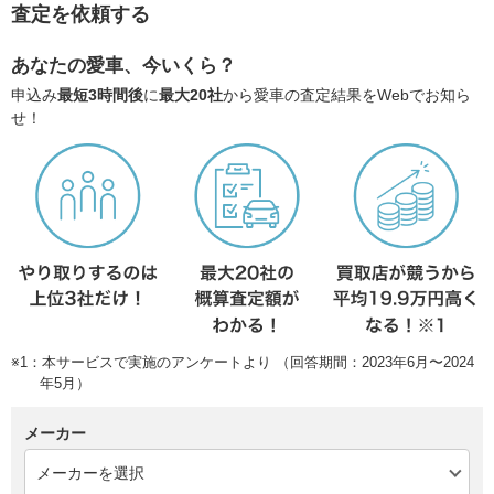
査定を依頼する
あなたの愛車、今いくら？
申込み
最短3時間後
に
最大20社
から愛車の査定結果をWebでお知ら
せ！
※1：本サービスで実施のアンケートより （回答期間：2023年6月〜2024
年5月）
メーカー