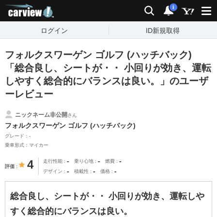
carview!
検索
通知
i
ログイン
ID新規取得
フォルクスワーゲン ゴルフ (ハッチバック)
「総合良し、シートが・・ 小回りが効き、運転
しやすく総合的にバランスは良い。」のユーザ
ーレビュー
ニックネーム非公開
さん
フォルクスワーゲン ゴルフ (ハッチバック)
グレード：-
乗車形式：マイカー
-
-
-
4
走行性能
乗り心地
燃費
評価
-
-
-
デザイン
積載性
価格
総合良し、シートが・・ 小回りが効き、運転しや
すく総合的にバランスは良い。