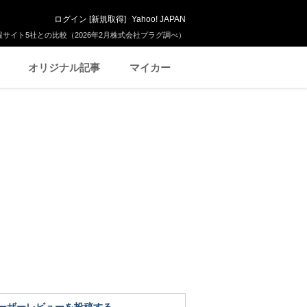
ログイン
[
新規取得
]
Yahoo! JAPAN
サイト5社との比較（2026年2月株式会社プラグ調べ）
オリジナル記事
マイカー