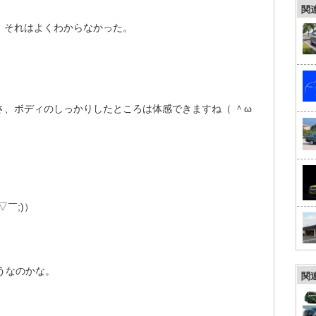
関
、それはよくわからなかった。
さ、ボディのしっかりしたところは体感できますね（ ＾ω
￣;)）
うなのかな。
関