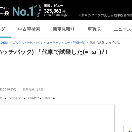
掲載レビュー
325,863
件
時点
※新車カタログのある自動車総合情報
2026.08.06
ログ
中古車検索
新車見積り
車買取
ニュース
GEN)
ゴルフ (ハッチバック)
ユーザーレビュー・評価一覧
代車で試乗した(=ﾟωﾟ)ﾉ
ッチバック) 「代車で試乗した(=ﾟωﾟ)ﾉ」
) 2016年式
乗車形式：試乗
-
-
-
-
費
デザイン
積載性
価格