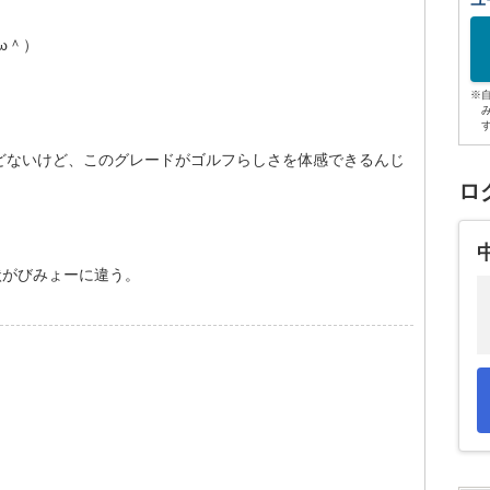
ユ
ω＾）
※
どないけど、このグレードがゴルフらしさを体感できるんじ
ロ
状がびみょーに違う。