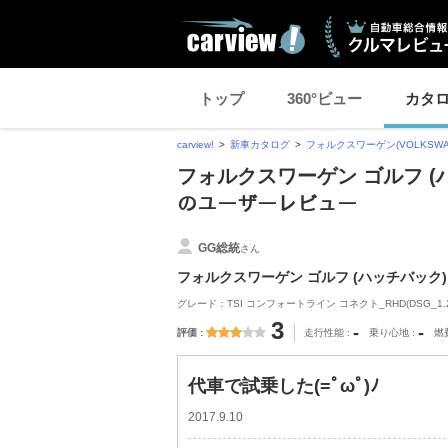
トップ
360°ビュー
カタ
carview!
新車カタログ
フォルクスワーゲン(VOLKSWA
フォルクスワーゲン ゴルフ (ハ
のユーザーレビュー
GG総統
さん
フォルクスワーゲン ゴルフ (ハッチバック)
グレード：TSI コンフォートライン コネクト_RHD(DSG_1.2
3
-
-
評価
走行性能
乗り心地
燃
代車で試乗した(=ﾟωﾟ)ﾉ
2017.9.10