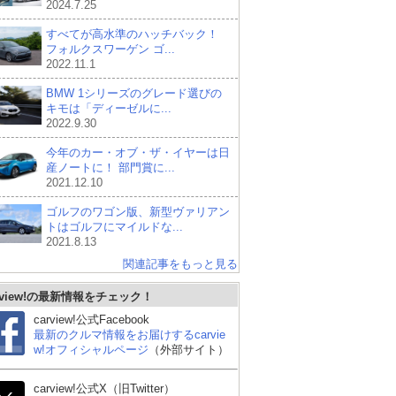
2024.7.25
すべてが高水準のハッチバック！
フォルクスワーゲン ゴ...
2022.11.1
BMW 1シリーズのグレード選びの
キモは「ディーゼルに...
2022.9.30
今年のカー・オブ・ザ・イヤーは日
産ノートに！ 部門賞に...
2021.12.10
ゴルフのワゴン版、新型ヴァリアン
トはゴルフにマイルドな...
2021.8.13
関連記事をもっと見る
rview!の最新情報をチェック！
carview!公式Facebook
最新のクルマ情報をお届けするcarvie
w!オフィシャルページ
（外部サイト）
carview!公式X（旧Twitter）