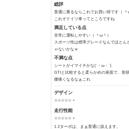
総評
普通に乗るならこれでお買い得です（ ＾
これぞドイツ車ってところですね
満足している点
非常に運転しやすい（ ＾ω＾）
スポーツ性は標準グレードなんでほとん
ゃないかなｗ
不満な点
シートがイマイチかな(´・ω・`)
GTIと比較すると柔らかめの座面で、形
腰痛くなるなぁこれ
デザイン
-
走行性能
-
1.2ターボは、まぁ普通に扱えます。