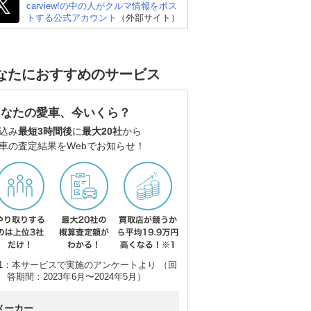
carview!の中の人がクルマ情報をポス
トする公式アカウント
（外部サイト）
なたにおすすめのサービス
あなたの愛車、今いくら？
込み
最短3時間後
に
最大20社
から
車の査定結果をWebでお知らせ！
1：本サービスで実施のアンケートより （回
答期間：2023年6月〜2024年5月）
メーカー
スズキ アルト
スズキ スイフト
ト