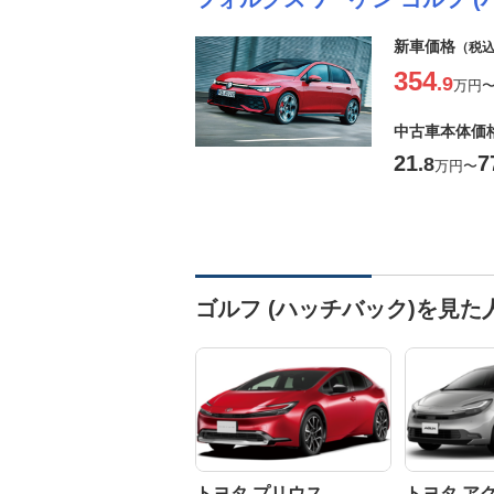
新車価格
（税
354
.9
万円
中古車本体価
21
7
.8
万円
〜
ゴルフ (ハッチバック)を見
トヨタ プリウス
トヨタ ア