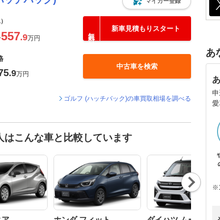
マイカー登録
込）
新車見積もりスタート
557
.9
〜
万円
あ
格
中古車を検索
75
.9
万円
申
ゴルフ (ハッチバック)の車買取相場を調べる
愛
た人はこんな車と比較しています
Nex
t
※
クア
ホンダ フィット
ダイハツ ムーヴ