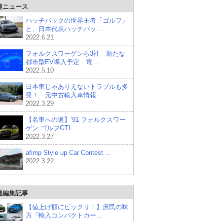
連ニュース
ハッチバックの世界王者「ゴルフ」
と、日本代表ハッチバッ...
2022.6.21
フォルクスワーゲンら3社 新たな
都市型EV導入予定 電...
2022.5.10
日本車じゃありえないトラブルも多
発！ 元中古輸入車情報...
2022.3.29
【名車への道】’91 フォルクスワー
ゲン ゴルフGTI
2022.3.27
afimp Style up Car Contest ...
2022.3.22
連編集記事
【値上げ額にビックリ！】庶民の味
方「輸入コンパクトカー...