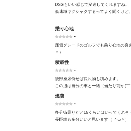
DSGもいい感じで変速してくれますね。
低速域ギクシャクするってよく聞くけど
乗り心地
-
廉価グレードのゴルフでも乗り心地の良
＾）
積載性
-
後部座席倒せば長尺物も積めます。
この辺は自分の車と一緒（当たり前か(￣▽
燃費
-
多分街乗りだと15くらいはいってくれそ
長距離も多分いいと思います（ ＾ω＾）