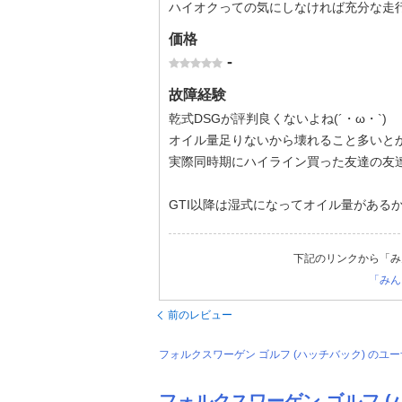
ハイオクっての気にしなければ充分な走
価格
-
故障経験
乾式DSGが評判良くないよね(´・ω・`)
オイル量足りないから壊れること多いと
実際同時期にハイライン買った友達の友
GTI以降は湿式になってオイル量がある
下記のリンクから「み
「みん
前のレビュー
フォルクスワーゲン ゴルフ (ハッチバック) の
フォルクスワーゲン ゴルフ (