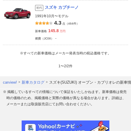
スズキ カプチーノ
初代
1991年10月〜モデル
4.3
点（464件）
145.8
新車価格
万円
-
燃費（JC08）
※すべての新車価格はメーカー発表当時の税込価格です。
1
〜
2
/
2
件
carview!
新車カタログ
スズキ(SUZUKI) オープン・カブリオレの新
※ 掲載しているすべての情報について保証をいたしかねます。新車価格は発売
時の価格のため、掲載価格と実際の価格が異なる場合があります。詳細は、
メーカーまたは取扱販売店にてお問い合わせください。