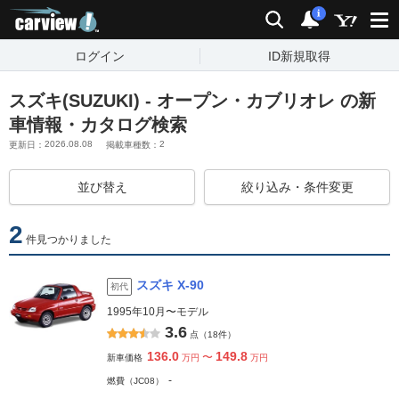
carview!
検索
通知
i
ログイン
ID新規取得
スズキ(SUZUKI) - オープン・カブリオレ の新
車情報・カタログ検索
2026.08.08
2
更新日：
掲載車種数：
並び替え
絞り込み・条件変更
2
件見つかりました
スズキ X-90
初代
1995年10月〜モデル
3.6
点（18件）
136.0
149.8
〜
新車価格
万円
万円
-
燃費（JC08）