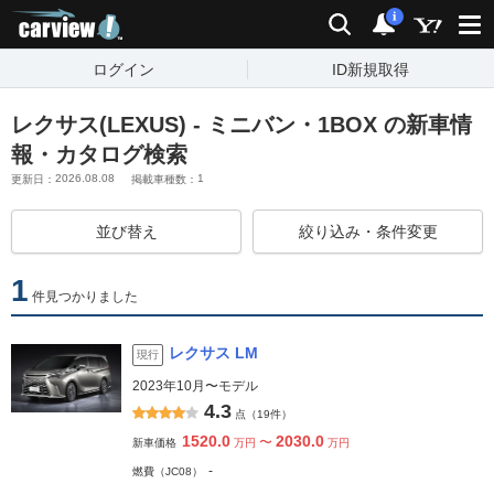
carview!
検索
通知
i
ログイン
ID新規取得
レクサス(LEXUS) - ミニバン・1BOX の新車情
報・カタログ検索
2026.08.08
1
更新日：
掲載車種数：
並び替え
絞り込み・条件変更
1
件見つかりました
レクサス LM
現行
2023年10月〜モデル
4.3
点（19件）
1520.0
2030.0
〜
新車価格
万円
万円
-
燃費（JC08）