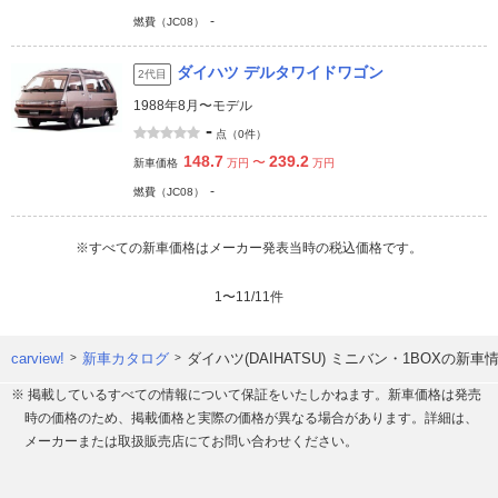
-
燃費（JC08）
ダイハツ デルタワイドワゴン
2代目
1988年8月〜モデル
-
点（0件）
148.7
239.2
〜
新車価格
万円
万円
-
燃費（JC08）
※すべての新車価格はメーカー発表当時の税込価格です。
1
〜
11
/
11
件
carview!
新車カタログ
ダイハツ(DAIHATSU) ミニバン・1BOXの新
※ 掲載しているすべての情報について保証をいたしかねます。新車価格は発売
時の価格のため、掲載価格と実際の価格が異なる場合があります。詳細は、
メーカーまたは取扱販売店にてお問い合わせください。