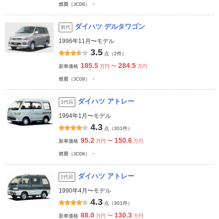
-
燃費（JC08）
ダイハツ デルタワゴン
初代
1996年11月〜モデル
3.5
点（2件）
185.5
284.5
〜
新車価格
万円
万円
-
燃費（JC08）
ダイハツ アトレー
3代目
1994年1月〜モデル
4.3
点（301件）
95.2
150.6
〜
新車価格
万円
万円
-
燃費（JC08）
ダイハツ アトレー
2代目
1990年4月〜モデル
4.3
点（301件）
88.0
130.3
〜
新車価格
万円
万円