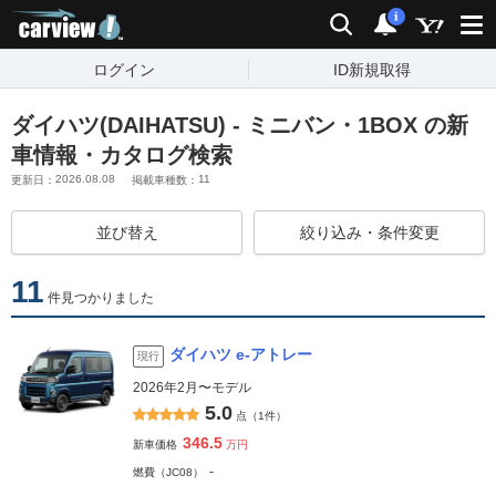
carview!
検索
通知
i
ログイン
ID新規取得
ダイハツ(DAIHATSU) - ミニバン・1BOX の新
車情報・カタログ検索
2026.08.08
11
更新日：
掲載車種数：
並び替え
絞り込み・条件変更
11
件見つかりました
ダイハツ e-アトレー
現行
2026年2月〜モデル
5.0
点（1件）
346.5
新車価格
万円
-
燃費（JC08）