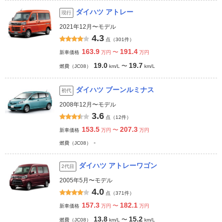
ダイハツ アトレー
現行
2021年12月〜モデル
4.3
点（301件）
163.9
191.4
〜
新車価格
万円
万円
19.0
19.7
〜
燃費（JC08）
km/L
km/L
ダイハツ ブーンルミナス
初代
2008年12月〜モデル
3.6
点（12件）
153.5
207.3
〜
新車価格
万円
万円
-
燃費（JC08）
ダイハツ アトレーワゴン
2代目
2005年5月〜モデル
4.0
点（371件）
157.3
182.1
〜
新車価格
万円
万円
13.8
15.2
〜
燃費（JC08）
km/L
km/L