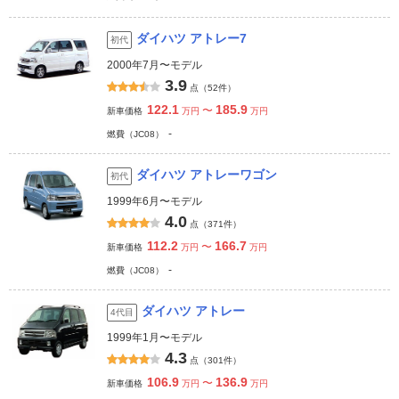
ダイハツ アトレー7
初代
2000年7月〜モデル
3.9
点（52件）
122.1
185.9
〜
新車価格
万円
万円
-
燃費（JC08）
ダイハツ アトレーワゴン
初代
1999年6月〜モデル
4.0
点（371件）
112.2
166.7
〜
新車価格
万円
万円
-
燃費（JC08）
ダイハツ アトレー
4代目
1999年1月〜モデル
4.3
点（301件）
106.9
136.9
〜
新車価格
万円
万円