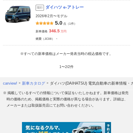
ダイハツ e-アトレー
現行
2026年2月〜モデル
5.0
点（1件）
346.5
新車価格
万円
-
燃費（JC08）
※すべての新車価格はメーカー発表当時の税込価格です。
1
〜
2
/
2
件
carview!
新車カタログ
ダイハツ(DAIHATSU) 電気自動車の新車情報
※ 掲載しているすべての情報について保証をいたしかねます。新車価格は発売
時の価格のため、掲載価格と実際の価格が異なる場合があります。詳細は、
メーカーまたは取扱販売店にてお問い合わせください。