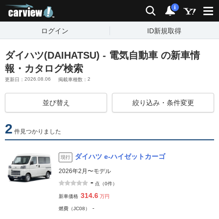
carview!
検索
通知
i
ログイン
ID新規取得
ダイハツ(DAIHATSU) - 電気自動車 の新車情
報・カタログ検索
2026.08.06
2
更新日：
掲載車種数：
並び替え
絞り込み・条件変更
2
件見つかりました
ダイハツ e-ハイゼットカーゴ
現行
2026年2月〜モデル
-
点（0件）
314.6
新車価格
万円
-
燃費（JC08）