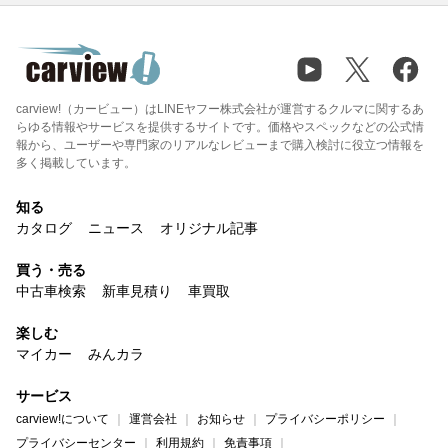
carview!（カービュー）はLINEヤフー株式会社が運営するクルマに関するあ
らゆる情報やサービスを提供するサイトです。価格やスペックなどの公式情
報から、ユーザーや専門家のリアルなレビューまで購入検討に役立つ情報を
多く掲載しています。
知る
カタログ
ニュース
オリジナル記事
買う・売る
中古車検索
新車見積り
車買取
楽しむ
マイカー
みんカラ
サービス
carview!について
運営会社
お知らせ
プライバシーポリシー
プライバシーセンター
利用規約
免責事項