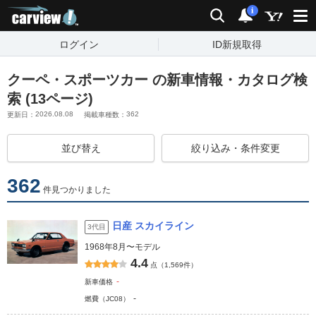
carview!
検索
通知
i
ログイン
ID新規取得
クーペ・スポーツカー の新車情報・カタログ検
索 (13ページ)
2026.08.08
362
更新日：
掲載車種数：
並び替え
絞り込み・条件変更
362
件見つかりました
日産 スカイライン
3代目
1968年8月〜モデル
4.4
点（1,569件）
-
新車価格
-
燃費（JC08）