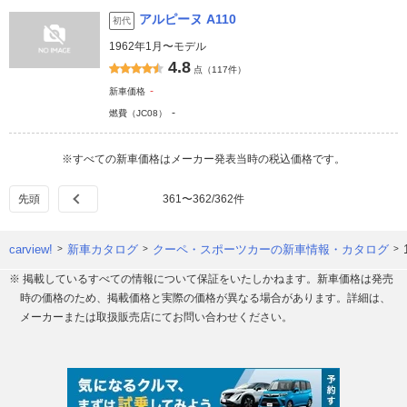
アルピーヌ A110
初代
1962年1月〜モデル
4.8
点（117件）
-
新車価格
-
燃費（JC08）
※すべての新車価格はメーカー発表当時の税込価格です。
361
〜
362
/
362
件
carview!
新車カタログ
クーペ・スポーツカーの新車情報・カタログ
※ 掲載しているすべての情報について保証をいたしかねます。新車価格は発売
時の価格のため、掲載価格と実際の価格が異なる場合があります。詳細は、
メーカーまたは取扱販売店にてお問い合わせください。