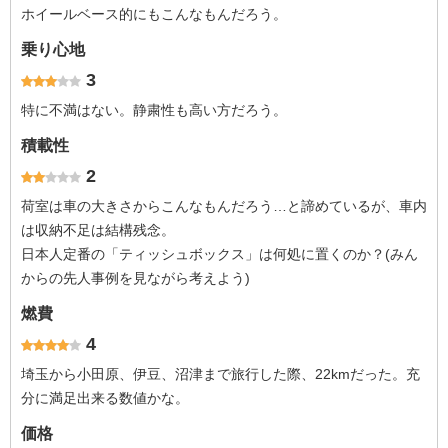
ホイールベース的にもこんなもんだろう。
乗り心地
3
特に不満はない。静粛性も高い方だろう。
積載性
2
荷室は車の大きさからこんなもんだろう…と諦めているが、車内
は収納不足は結構残念。
日本人定番の「ティッシュボックス」は何処に置くのか？(みん
からの先人事例を見ながら考えよう)
燃費
4
埼玉から小田原、伊豆、沼津まで旅行した際、22kmだった。充
分に満足出来る数値かな。
価格