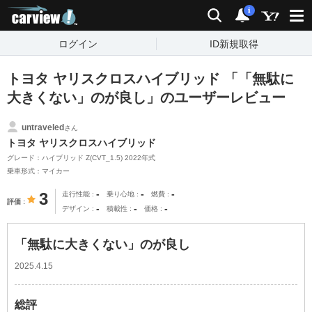
carview!
検索
通知
i
ログイン
ID新規取得
トヨタ ヤリスクロスハイブリッド 「「無駄に
大きくない」のが良し」のユーザーレビュー
untraveled
さん
トヨタ ヤリスクロスハイブリッド
グレード：ハイブリッド Z(CVT_1.5) 2022年式
乗車形式：マイカー
-
-
-
3
走行性能
乗り心地
燃費
評価
-
-
-
デザイン
積載性
価格
「無駄に大きくない」のが良し
2025.4.15
総評