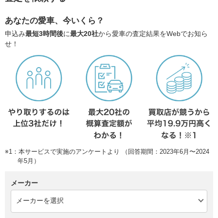
あなたの愛車、今いくら？
申込み
最短3時間後
に
最大20社
から愛車の査定結果をWebでお知ら
せ！
※1：本サービスで実施のアンケートより （回答期間：2023年6月〜2024
年5月）
メーカー