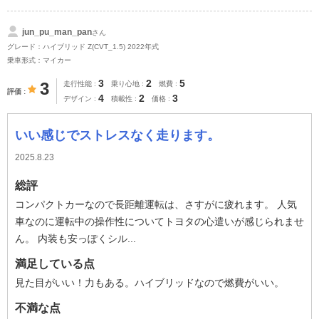
jun_pu_man_pan
さん
グレード：ハイブリッド Z(CVT_1.5) 2022年式
乗車形式：マイカー
3
2
5
3
走行性能
乗り心地
燃費
評価
4
2
3
デザイン
積載性
価格
いい感じでストレスなく走ります。
2025.8.23
総評
コンパクトカーなので長距離運転は、さすがに疲れます。 人気
車なのに運転中の操作性についてトヨタの心遣いが感じられませ
ん。 内装も安っぽくシル...
満足している点
見た目がいい！力もある。ハイブリッドなので燃費がいい。
不満な点