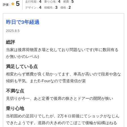
4
4
5
5
走行性能
乗り心地
燃費
評価
4
3
2
デザイン
積載性
価格
昨日で3年経過
2025.8.5
総評
当家は後席荷物置き場と化しており問題ないです(年に数回有る
か無いかのレベル)
満足している点
相変わらず燃費が良く助かってます、車高が高いので段差や急な
傾斜も平気。またE-Fourなので雪道発信が楽
不満な点
見切りが今一、あと定番で後席の狭さとドアーの開閉が狭い
乗り心地
当初固めの足回りでしたが、2万キロ前後にてショックがなじん
できたようです。道路の大きめのでこぼこで後輪が結構はねる