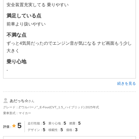
安全装置充実してる 乗りやすい
満足している点
前車より扱いやすい
不満な点
ずっと4気筒だったのでエンジン音が気になる ナビ画面もう少し
大きく
乗り心地
-
続きを見る
あだっち☆
さん
グレード：Z“ウルバーノ”_E-Four(CVT_1.5_ハイブリッド) 2025年式
乗車形式：マイカー
5
5
5
5
走行性能
乗り心地
燃費
評価
5
5
3
デザイン
積載性
価格