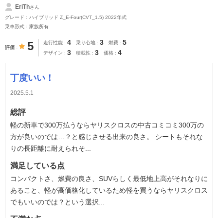
EriTh
さん
グレード：ハイブリッド Z_E-Four(CVT_1.5) 2022年式
乗車形式：家族所有
4
3
5
5
走行性能
乗り心地
燃費
評価
3
3
4
デザイン
積載性
価格
丁度いい！
2025.5.1
総評
軽の新車で300万払うならヤリスクロスの中古コミコミ300万の
方が良いのでは…？と感じさせる出来の良さ。 シートもそれな
りの長距離に耐えられそ...
満足している点
コンパクトさ、燃費の良さ、SUVらしく最低地上高がそれなりに
あること、軽が高価格化しているため軽を買うならヤリスクロス
でもいいのでは？という選択...