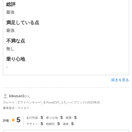
総評
最強
満足している点
最強
不満な点
無し
乗り心地
-
続きを見る
kikusan3
さん
グレード：Z“アドベンチャー”_E-Four(CVT_1.5_ハイブリッド) 2025年式
乗車形式：マイカー
5
5
5
5
走行性能
乗り心地
燃費
評価
5
5
5
デザイン
積載性
価格