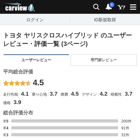
carview!
検索
通知
i
ログイン
ID新規取得
トヨタ ヤリスクロスハイブリッド のユーザー
レビュー・評価一覧 (3ページ)
ユーザーレビュー
専門家レビュー
平均総合評価
4.5
4.1
3.7
4.5
4.2
3.7
走行性能
乗り心地
燃費
デザイン
積載性
3.9
価格
総合評価分布
星5
200
件
星4
91
件
星3
32
件