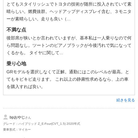
とてもスタイリッシュでトヨタの技術が随所に投入されていて素
晴らしい。燃費抜群。ヘッドアップディスプレイ含む、３モニタ
ーが素晴らしい。走りも良い（...
不満な点
後部席が狭いとか言われていますが、基本私は一人乗りなので何
ら問題なし。ツートンのピアノブラックが今後汚れで気になって
くるかも。 タイヤに関して...
乗り心地
GRモデルを選択しなくて正解。通勤にはこのレベルが最高。と
てもキビキビ走ります。 これ以上の静粛性求めるなら、上の車
を購入すれば良い。
続きを見る
bpおやじ
さん
グレード：ハイブリッド Z_E-Four(CVT_1.5) 2020年式
乗車形式：マイカー