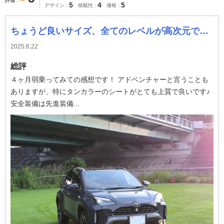
評価
5
4
5
デザイン
積載性
価格
ちょうど良いサイズ、全てのレベルが高次元で大満足な１台！
2025.6.22
総評
４ヶ月弱乗ってみての感想です！ アドベンチャーと言うことも
ありますが、特にタンカラーのシートがとても上質で良いです♪
安全装備は先進装備...