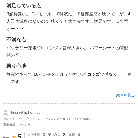
満足している点
燃費良い。 スモール。 静寂性。 後部座席が狭いですが。4
人乗車滅多にないので 狭くても大丈夫です。満足です。 全席
オートパ...
不満な点
バッテリー充電時のエンジン音が大きい。 パワーシートの電動
時の音。
乗り心地
静寂性あって 18インチのアルミですけど ゴツゴツ感なく。。 良
いです
続きを見る
HeavyAnchor
さん
グレード：ハイブリッド Z“アドベンチャー”(CVT_1.5) 2024年式
乗車形式：マイカー
4
3
4
5
走行性能
乗り心地
燃費