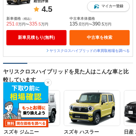
総合評価
マイカー登録
4.5
新車価格
中古車本体価格
（税込）
251
335
135
390
.0
.5
.0
.5
万円〜
万円
万円〜
万円
新車見積もり(無料)
中古車を検索
ヤリスクロスハイブリッドの車買取相場を調べる
ヤリスクロスハイブリッドを見た人はこんな車と比
較しています
スズキ ジムニー
スズキ ハスラー
日産