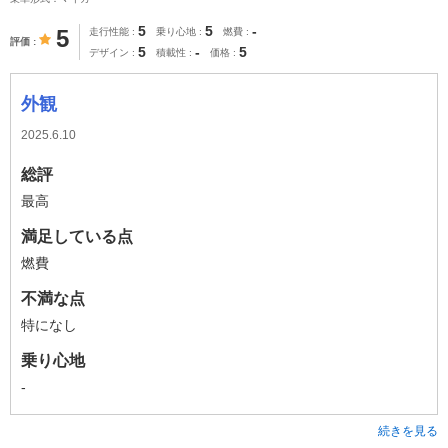
5
5
-
5
走行性能
乗り心地
燃費
評価
5
-
5
デザイン
積載性
価格
外観
2025.6.10
総評
最高
満足している点
燃費
不満な点
特になし
乗り心地
-
続きを見る