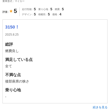
乗車形式：マイカー
5
5
5
5
走行性能
乗り心地
燃費
評価
5
5
4
デザイン
積載性
価格
3150！
2025.8.25
総評
燃費良し
満足している点
全て
不満な点
後部座席の狭さ
乗り心地
-
続きを見る