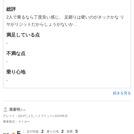
総評
2人で乗るなら丁度良い感じ。 足廻りは硬いのがネックかな リ
ヤがリジットだからしょうがないか…
満足している点
-
不満な点
-
乗り心地
-
続きを見る
葵蒼明
さん
グレード：Z(CVT_1.5_ハイブリッド) 2025年式
乗車形式：マイカー
2
2
5
5
走行性能
乗り心地
燃費