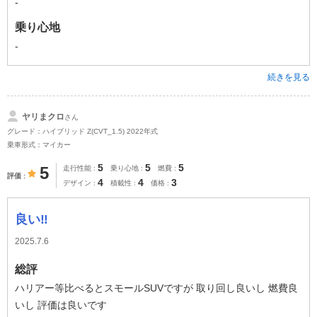
-
乗り心地
-
続きを見る
ヤリまクロ
さん
グレード：ハイブリッド Z(CVT_1.5) 2022年式
乗車形式：マイカー
5
5
5
5
走行性能
乗り心地
燃費
評価
4
4
3
デザイン
積載性
価格
良い‼️
2025.7.6
総評
ハリアー等比べるとスモールSUVですが 取り回し良いし 燃費良
いし 評価は良いです