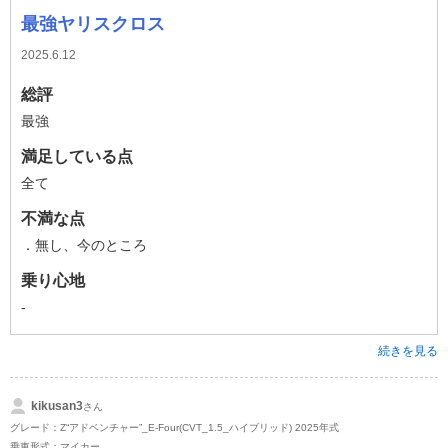
最強ヤリスクロス
2025.6.12
総評
最強
満足している点
全て
不満な点
．無し、今のところ
乗り心地
-
続きを見る
kikusan3
さん
グレード：Z“アドベンチャー”_E-Four(CVT_1.5_ハイブリッド) 2025年式
乗車形式：マイカー