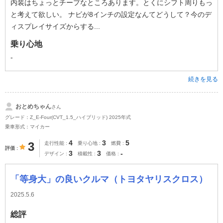
内装はちょっとチープなところあります。とくにシフト周りもっ
と考えて欲しい。 ナビが8インチの設定なんてどうして？今のデ
ィスプレイサイズからする...
乗り心地
-
続きを見る
おとめちゃん
さん
グレード：Z_E-Four(CVT_1.5_ハイブリッド) 2025年式
乗車形式：マイカー
4
3
5
3
走行性能
乗り心地
燃費
評価
3
3
-
デザイン
積載性
価格
「等身大」の良いクルマ（トヨタヤリスクロス）
2025.5.6
総評