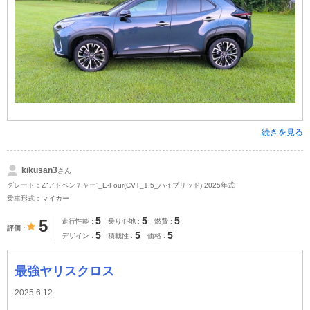
続きを見る
kikusan3
さん
グレード：Z“アドベンチャー”_E-Four(CVT_1.5_ハイブリッド) 2025年式
乗車形式：マイカー
5
5
5
5
走行性能
乗り心地
燃費
評価
5
5
5
デザイン
積載性
価格
最強ヤリスクロス
2025.6.12