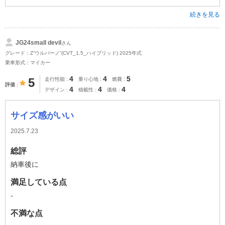
続きを見る
JG24small devil
さん
グレード：Z“ウルバーノ”(CVT_1.5_ハイブリッド) 2025年式
乗車形式：マイカー
4
4
5
5
走行性能
乗り心地
燃費
評価
4
4
4
デザイン
積載性
価格
サイズ感がいい
2025.7.23
総評
納車後に
満足している点
-
不満な点