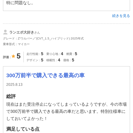
特に問題なし。
続きを見る
ランエボ大好き
さん
グレード：Z“ウルバーノ”(CVT_1.5_ハイブリッド) 2025年式
乗車形式：マイカー
5
4
5
5
走行性能
乗り心地
燃費
評価
5
4
5
デザイン
積載性
価格
300万前半で購入できる最高の車
2025.8.13
総評
現在はまた受注停止になってしまっているようですが、今の市場
で300万前半で購入できる最高の車だと思います。特別仕様車に
しておいてよかった！
満足している点