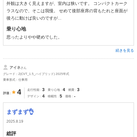
外観は大きく見えますが、室内は狭いです。 コンパクトカーク
ラスなので、そこは我慢。 せめて後部座席の背もたれと座面が
後ろに動けば良いのですが...
乗り心地
思ったよりやや硬めでした。
続きを見る
アイネ
さん
グレード：Z(CVT_1.5_ハイブリッド) 2025年式
乗車形式：仕事用
3
4
3
4
走行性能
乗り心地
燃費
評価
4
5
-
デザイン
積載性
価格
まずまず👌
2025.8.19
総評