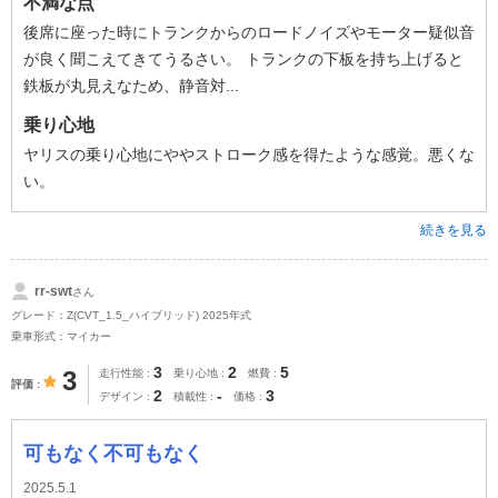
不満な点
後席に座った時にトランクからのロードノイズやモーター疑似音
が良く聞こえてきてうるさい。 トランクの下板を持ち上げると
鉄板が丸見えなため、静音対...
乗り心地
ヤリスの乗り心地にややストローク感を得たような感覚。悪くな
い。
続きを見る
rr-swt
さん
グレード：Z(CVT_1.5_ハイブリッド) 2025年式
乗車形式：マイカー
3
2
5
3
走行性能
乗り心地
燃費
評価
2
-
3
デザイン
積載性
価格
可もなく不可もなく
2025.5.1