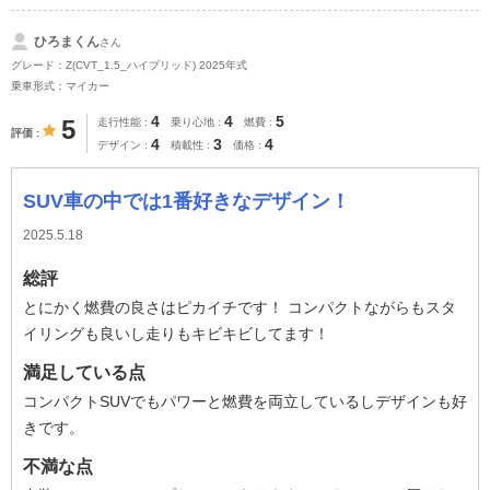
ひろまくん
さん
グレード：Z(CVT_1.5_ハイブリッド) 2025年式
乗車形式：マイカー
4
4
5
5
走行性能
乗り心地
燃費
評価
4
3
4
デザイン
積載性
価格
SUV車の中では1番好きなデザイン！
2025.5.18
総評
とにかく燃費の良さはピカイチです！ コンパクトながらもスタ
イリングも良いし走りもキビキビしてます！
満足している点
コンパクトSUVでもパワーと燃費を両立しているしデザインも好
きです。
不満な点