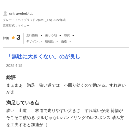
untraveled
さん
グレード：ハイブリッド Z(CVT_1.5) 2022年式
乗車形式：マイカー
-
-
-
3
走行性能
乗り心地
燃費
評価
-
-
-
デザイン
積載性
価格
「無駄に大きくない」のが良し
2025.4.15
総評
まぁまぁ 満足 狭い道では 小回り効くので助かる。すれ違い
が楽
満足している点
狭い 山道 、林道で走りやすい大きさ すれ違いが楽 荷物が
そこそこ積める ダルじゃないハンドリングのレスポンス 踏み方
を工夫すると加速が（...