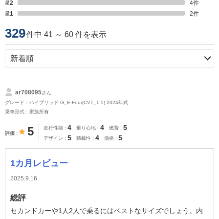
星2
4
件
星1
2
件
329
件中 41 ～ 60 件を表示
ar708095
さん
グレード：ハイブリッド G_E-Four(CVT_1.5) 2024年式
乗車形式：家族所有
4
4
5
5
走行性能
乗り心地
燃費
評価
5
4
5
デザイン
積載性
価格
1カ月レビュー
2025.9.16
総評
セカンドカーや1人2人で乗るにはベストなサイズでしょう。内