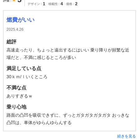
評価
1
4
2
デザイン
積載性
価格
燃費がいい
2025.4.26
総評
高速走ったり、ちょっと遠出するにはいい 乗り降りが頻繁な近
場だと、不満に感じるところが多い
満足している点
30ｋｍ/ｌいくところ
不満な点
ありすぎるｗ
乗り心地
路面の凸凹を吸収できずに、ずっとガタガタガタガタ おっきな
凸凹は、車体がゆらんゆらんする
続きを見る