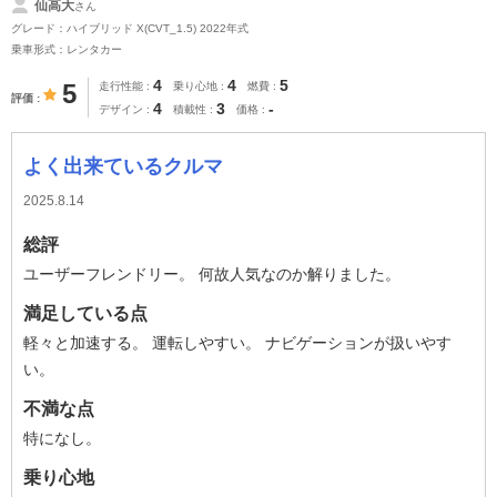
仙高大
さん
グレード：ハイブリッド X(CVT_1.5) 2022年式
乗車形式：レンタカー
4
4
5
5
走行性能
乗り心地
燃費
評価
4
3
-
デザイン
積載性
価格
よく出来ているクルマ
2025.8.14
総評
ユーザーフレンドリー。 何故人気なのか解りました。
満足している点
軽々と加速する。 運転しやすい。 ナビゲーションが扱いやす
い。
不満な点
特になし。
乗り心地