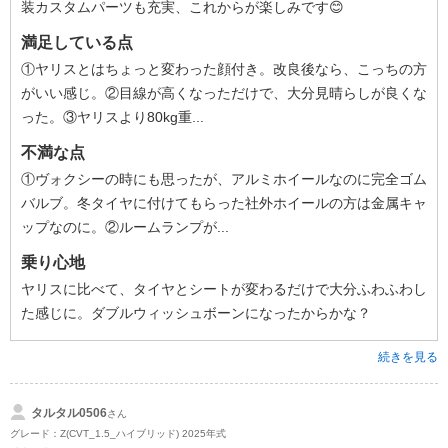
装カスタムパーツも充実、これからが楽しみです😊
満足している点
①ヤリスとはちょっと変わった顔付き。改良後なら、こっちの方
がいい感じ。②目線が高くなっただけで、大分見晴らしが良くな
った。③ヤリスより80kg重...
不満な点
①ヴォクシーの時にも思ったが、アルミホイールなのに完全ゴム
バルブ。冬タイヤに付けてもらった社外ホイールの方は金属キャ
ップなのに。②ルームランプが...
乗り心地
ヤリスに比べて、タイヤとシートが変わるだけで大分ふわふわし
た感じに。ダブルウィッシュボーンになったからかな？
続きを見る
タルタル0506
さん
グレード：Z(CVT_1.5_ハイブリッド) 2025年式