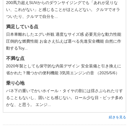
200馬力超えSUVからのダウンサイジングでも「あれが足りな
い、これがない」と感じることがほとんどない。 クルマでオラ
ついたり、クルマで自分を...
満足している点
日本車離れしたエグい外観 適度なサイズ感 必要充分な動力性能
圧倒的な燃費性能 お金さえ払えば選べる先進安全機能 自然に作
動するToy...
不満な点
2020年製としても保守的な内装デザイン 安全装備と引き換えに
省かれた？幾つかの便利機能 3気筒エンジンの音 （2025/5/6）
乗り心地
バネ下の重いでかいホイール・タイヤの割には揺さぶられたりす
ることもないし、固いとも感じない。ロール少な目・ピッチ多め
かな、と思う。 エンジ...
続きを見る