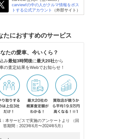
carview!の中の人がクルマ情報をポス
トする公式アカウント
（外部サイト）
なたにおすすめのサービス
あなたの愛車、今いくら？
込み
最短3時間後
に
最大20社
から
車の査定結果をWebでお知らせ！
1：本サービスで実施のアンケートより （回
答期間：2023年6月〜2024年5月）