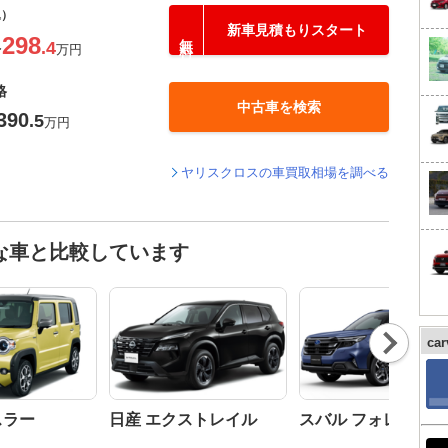
込）
新車見積もりスタート
298
.4
〜
万円
格
中古車を検索
390
.5
万円
ヤリスクロスの車買取相場を調べる
な車と比較しています
Nex
ca
t
スラー
日産 エクストレイル
スバル フォレスター