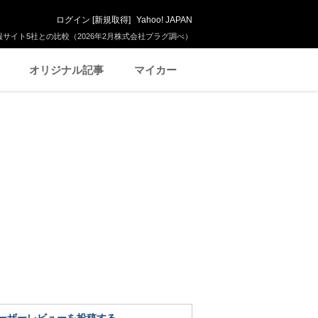
ログイン
[
新規取得
]
Yahoo! JAPAN
サイト5社との比較（2026年2月株式会社プラグ調べ）
オリジナル記事
マイカー