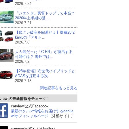
2026.7.24
「シエンタ」実質トップって本当？
2026年上半期の登...
2026.7.21
【残クレ破産を回避せよ】燃費28.2
km/Lの「アルト...
2026.7.8
大人気だった「C-HR」が復活する
可能性は？ 海外では...
2026.7.2
【28年登場】次世代ハイブリッドと
ADASを採用する次...
2026.7.15
関連記事をもっと見る
rview!の最新情報をチェック！
carview!公式Facebook
最新のクルマ情報をお届けするcarvie
w!オフィシャルページ
（外部サイト）
マツダ CX-5
ホンダ ヴェゼル
レク
carview!公式X（旧Twitter）