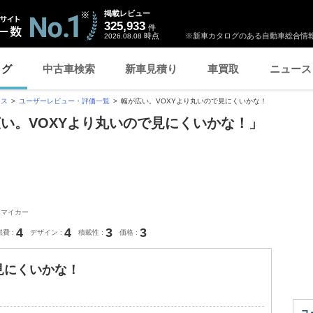
掲載レビュー
325,933
件
時点
※新車カタログのある自動車総合情報
2026.08.08
ログ
中古車検索
新車見積り
車買取
ニュース
ロス
ユーザーレビュー・評価一覧
幅が広い。VOXYより丸いので見にくいかな！
広い。VOXYより丸いので見にくいかな！」
：マイカー
4
4
3
3
燃費
デザイン
積載性
価格
見にくいかな！