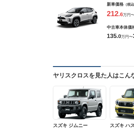
新車価格
（税
212
.6
万円
中古車本体価
135
.0
万円
〜
ヤリスクロスを見た人はこん
スズキ ジムニー
スズキ ハ