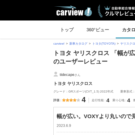
トップ
360°ビュー
カタ
carview!
新車カタログ
トヨタ(TOYOTA)
ヤリスク
トヨタ ヤリスクロス 「幅が
のユーザーレビュー
tidecape
さん
トヨタ ヤリスクロス
グレード：GRスポーツ(CVT_1.5) 2022年式
乗車形式
4
4
4
評価
走行性能
乗り心地
幅が広い。VOXYより丸いので
2023.6.9