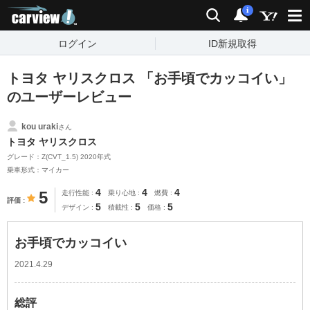
carview!
検索
通知
i
ログイン
ID新規取得
トヨタ ヤリスクロス 「お手頃でカッコイい」
のユーザーレビュー
kou uraki
さん
トヨタ ヤリスクロス
グレード：Z(CVT_1.5) 2020年式
乗車形式：マイカー
4
4
4
5
走行性能
乗り心地
燃費
評価
5
5
5
デザイン
積載性
価格
お手頃でカッコイい
2021.4.29
総評