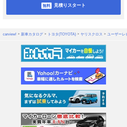
見積りスタート
carview!
新車カタログ
トヨタ(TOYOTA)
ヤリスクロス
ユーザーレ