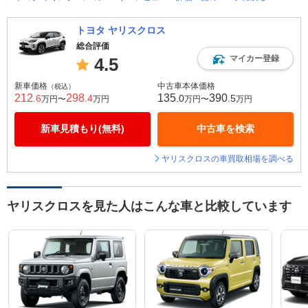
トヨタ ヤリスクロス
総合評価
マイカー登録
4.5
新車価格
中古車本体価格
（税込）
212
298
135
390
.6
.4
.0
.5
万円〜
万円
万円〜
万円
新車見積もり(無料)
中古車を検索
ヤリスクロスの車買取相場を調べる
ヤリスクロスを見た人はこんな車と比較しています