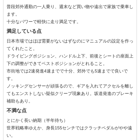
普段郊外通勤の一人乗り、週末など買い物や遠出で家族で乗車し
ます。
十分なパワーで軽快に走り満足です。
満足している点
日本市場ではほぼ需要がないはずなのにマニュアルの設定を作っ
てくれたこと。
ドライビングポジション、ハンドル上下、前後とシートの座面上
下の調整ができてベストポジションがとれること。
市街地では2速発進4速までで十分、郊外でも5速までで良いで
す。
ノッキングセンサーが頑張るので、ギアを入れてアクセルを離し
てもエンストしない疑似クリープ現象あり。坂道発進のブレーキ
補助もあり。
不満な点
とにかく長い納期（半年待ち）
世界戦略車ゆえか、身長155センチではクラッチペダルがやや遠
い。