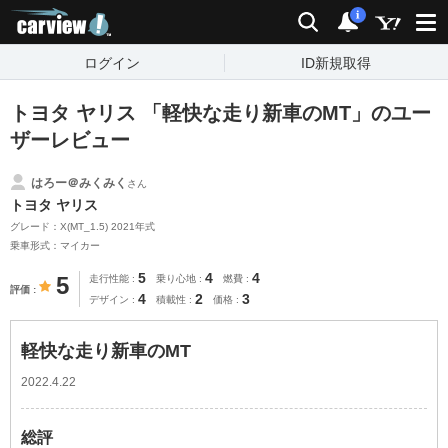
carview!
検索
通知
i
ログイン
ID新規取得
トヨタ ヤリス 「軽快な走り新車のMT」のユー
ザーレビュー
はろー＠みくみく
さん
トヨタ ヤリス
グレード：X(MT_1.5) 2021年式
乗車形式：マイカー
5
4
4
5
走行性能
乗り心地
燃費
評価
4
2
3
デザイン
積載性
価格
軽快な走り新車のMT
2022.4.22
総評