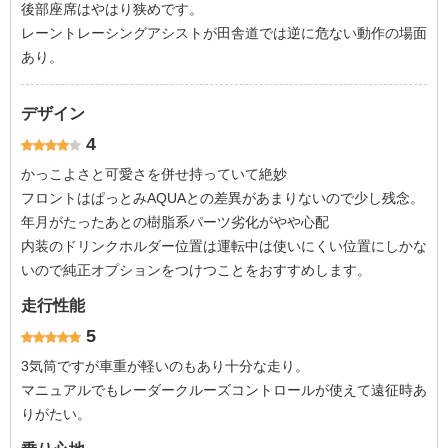
後部座席はやはり狭めです。
レーントレーシングアシストが田舎道では逆に危ない動作の場面
あり。
デザイン
4
かっこよさと可愛さを併せ持っていて絶妙
フロントはぱっとみAQUAとの差異があまりないので少し残念。
年月がたったあとの樹脂系パーツ劣化がやや心配
内装のドリンクホルダー位置は運転中は使いにくい位置にしかな
いので純正オプションをつけつことをおすすめします。
走行性能
5
3気筒ですが車重が軽いのもあり十分な走り。
マニュアルでもレーダークルーズコントロールが使えて遠征時あ
りがたい。