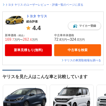
トヨタ ヤリス のユーザーレビュー・評価一覧のページに戻る
トヨタ ヤリス
総合評価
マイカー登録
4.4
新車価格
中古車本体価格
（税込）
169
262
72
324
.7
.6
.8
.0
万円〜
万円
万円〜
万円
新車見積もり(無料)
中古車を検索
ヤリスの車買取相場を調べる
ヤリスを見た人はこんな車と比較しています