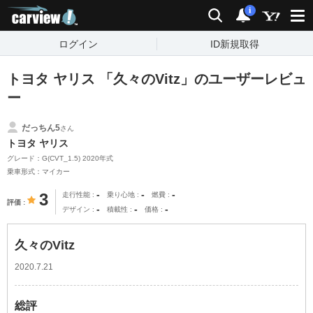
carview!
検索
通知
i
ログイン
ID新規取得
トヨタ ヤリス 「久々のVitz」のユーザーレビュ
ー
だっちん5
さん
トヨタ ヤリス
グレード：G(CVT_1.5) 2020年式
乗車形式：マイカー
-
-
-
3
走行性能
乗り心地
燃費
評価
-
-
-
デザイン
積載性
価格
久々のVitz
2020.7.21
総評