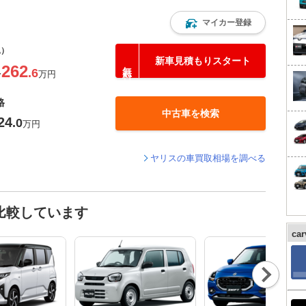
マイカー登録
込）
新車見積もりスタート
262
.6
〜
万円
格
中古車を検索
24
.0
万円
ヤリスの車買取相場を調べる
比較しています
ca
Nex
t