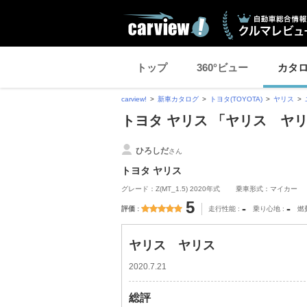
トップ
360°ビュー
カタ
carview!
新車カタログ
トヨタ(TOYOTA)
ヤリス
トヨタ ヤリス 「ヤリス ヤ
ひろしだ
さん
トヨタ ヤリス
グレード：Z(MT_1.5) 2020年式
乗車形式：マイカー
5
-
-
評価
走行性能
乗り心地
燃
ヤリス ヤリス
2020.7.21
総評