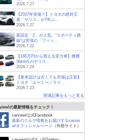
2026.7.27
【2027年登場？】トヨタの絶対王
者「ヤリス」が7年ぶ...
2026.7.27
新設定「Z」が人気。“スポーティ路
線”は苦境の「フィッ...
2026.7.22
【180万円から買える実力車】燃費
36km/Lのヤリス...
2026.7.24
【基本設計は古くても市場は正直】
トヨタ「ルーミー／ライ...
2026.7.23
関連記事をもっと見る
rview!の最新情報をチェック！
carview!公式Facebook
最新のクルマ情報をお届けするcarvie
w!オフィシャルページ
（外部サイト）
carview!公式X（旧Twitter）