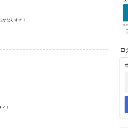
ユ
ムがなりすぎ！
※
ロ
サイ！