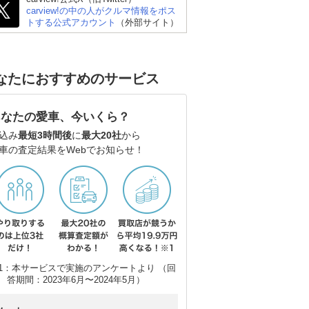
carview!の中の人がクルマ情報をポス
ダイハツ ミライース
スズキ アルトラパン
フ
トする公式アカウント
（外部サイト）
ルフ
なたにおすすめのサービス
あなたの愛車、今いくら？
込み
最短3時間後
に
最大20社
から
車の査定結果をWebでお知らせ！
1：本サービスで実施のアンケートより （回
答期間：2023年6月〜2024年5月）