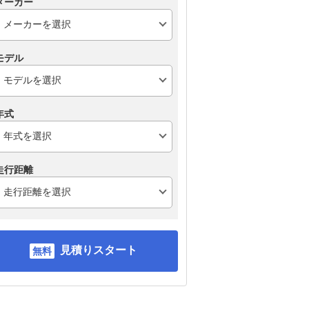
メーカー
モデル
年式
走行距離
見積りスタート