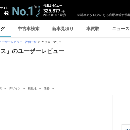
掲載レビュー
325,877
件
時点
※新車カタログのある自動車総合情報
2026.08.07
ログ
中古車検索
新車見積り
車買取
ニュース
ユーザーレビュー・評価一覧
ヤリス ヤリス
リス」のユーザーレビュー
-
-
-
-
費
デザイン
積載性
価格