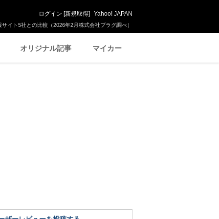
ログイン
[
新規取得
]
Yahoo! JAPAN
サイト5社との比較（2026年2月株式会社プラグ調べ）
オリジナル記事
マイカー