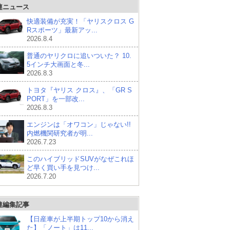
連ニュース
快適装備が充実！「ヤリスクロス G
Rスポーツ」最新アッ...
2026.8.4
普通のヤリクロに追いついた？ 10.
5インチ大画面と冬...
2026.8.3
トヨタ『ヤリス クロス』、「GR S
PORT」を一部改...
2026.8.3
エンジンは「オワコン」じゃない!!
内燃機関研究者が明...
2026.7.23
このハイブリッドSUVがなぜこれほ
ど早く買い手を見つけ...
2026.7.20
連編集記事
【日産車が上半期トップ10から消え
た】「ノート」は11...