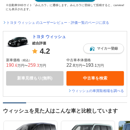
※自動車SNSサイト「みんカラ」に遷移します。みんカラに登録して投稿すると、carview!
にも表示されます。
トヨタ ウィッシュ のユーザーレビュー・評価一覧のページに戻る
トヨタ ウィッシュ
総合評価
マイカー登録
4.2
新車価格
中古車本体価格
（税込）
190
259
22
193
.6
.3
.8
.1
万円〜
万円
万円〜
万円
新車見積もり(無料)
中古車を検索
ウィッシュの車買取相場を調べる
ウィッシュを見た人はこんな車と比較しています