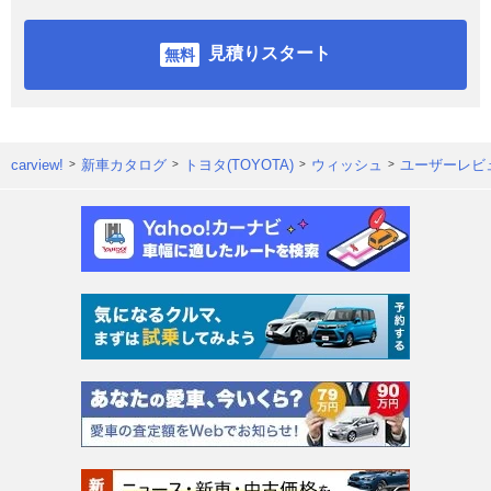
見積りスタート
carview!
新車カタログ
トヨタ(TOYOTA)
ウィッシュ
ユーザーレビ