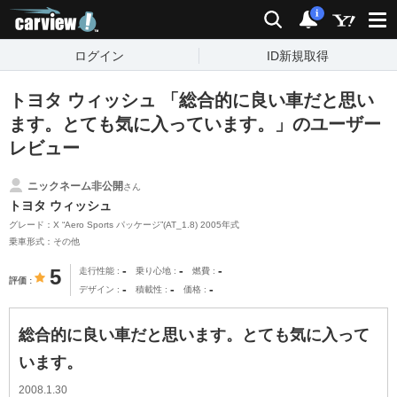
carview!
検索
通知
i
ログイン
ID新規取得
トヨタ ウィッシュ 「総合的に良い車だと思い
ます。とても気に入っています。」のユーザー
レビュー
ニックネーム非公開
さん
トヨタ ウィッシュ
グレード：X “Aero Sports パッケージ”(AT_1.8) 2005年式
乗車形式：その他
-
-
-
5
走行性能
乗り心地
燃費
評価
-
-
-
デザイン
積載性
価格
総合的に良い車だと思います。とても気に入って
います。
2008.1.30