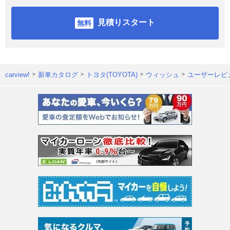
見積りスタート
carview!
新車カタログ
トヨタ(TOYOTA)
ウィッシュ
ユーザーレビ