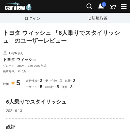
carview!
検索
通知
i
ログイン
ID新規取得
トヨタ ウィッシュ 「6人乗りでスタイリッシ
ュ」のユーザーレビュー
GQW
さん
トヨタ ウィッシュ
グレード：Z(CVT_2.0) 2003年式
乗車形式：マイカー
3
4
3
5
走行性能
乗り心地
燃費
評価
5
5
3
デザイン
積載性
価格
6人乗りでスタイリッシュ
2021.9.13
総評