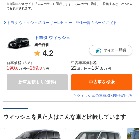
※自動車SNSサイト「みんカラ」に遷移します。みんカラに登録して投稿すると、carview!
にも表示されます。
トヨタ ウィッシュ のユーザーレビュー・評価一覧のページに戻る
トヨタ ウィッシュ
総合評価
マイカー登録
4.2
新車価格
中古車本体価格
（税込）
190
259
22
184
.6
.3
.8
.5
万円〜
万円
万円〜
万円
新車見積もり(無料)
中古車を検索
ウィッシュの車買取相場を調べる
ウィッシュを見た人はこんな車と比較しています