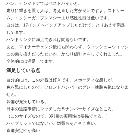
バン、ヒンジドアではベストバイかと。
走りに重きを置く人は、考え直した方が良いですよ。ストリー
ム、エクシーガ、プレマシーより感性性能は低いです。
自分は、17インチへインチアップしただけで、とりあえず満足
してます。
ハンドリングに満足できれば問題ないです。
あと、マイナーチェンジ後にも関わらず、ウィッシュ→ウィッシ
ュの乗り換えだったせいか、かなり値引きをしてくれました。
全体的には満足してます。
満足している点
自分的には、この外観は好きです。スポーティな感じが。
色を黒にしたので、フロントバンバーのグレー塗装も気になりま
せん。
装備が充実している。
日本の道路事情にマッチした５ナンバーサイズなところ。
（このサイズなので、3列目の実用性は妥協できる。）
ハイブリットではないが、燃費もそこそこ良い。
直進安定性が高い。