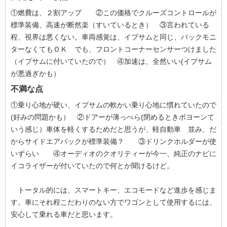
①燃費は、２割アップ ②この価格でクルーズコントロールが
標準装備、高速が断然楽（すいているとき） ③言われている
程、視界は悪くない。車両感覚は、イプサムと同じ、バックモニ
ターなくてもＯＫ でも、フロントコーナーセンサーつけました
（イプサムに付いていたので） ④加速は、全然いい(イプサム
が悪過ぎかも）
不満な点
①乗り心地が硬い、イプサムの軟かい乗り心地に慣れていたので
(好みの問題かも） ②ドアーが薄っぺら(閉めるときボヨーンて
いう感じ）車体を軽くするためだと思うが、軽自動車 並み、だ
からサイドエアバックが標準装備？ ③ドリンクホルダーが使
いずらい ④オーディオのクオリティーが今一、純正のナビに
イコライザーが付いていたので何とか聞けるけど。
トータル的には、スマートキー、エコモードなど進歩を感じま
す。車にそれ程こだわりのない方でワゴンとして使用するには、
安心して乗れる車だと思います。