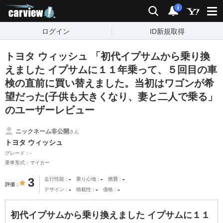
carview!
検索
通知
i
ログイン
ID新規取得
トヨタ ウィッシュ 「初代イプサムから乗り換
えました イプサムに１１年乗って、５回目の車
検の直前に買い替えました。当初はワゴンが希
望だった(子供も大きくなり、妻と二人で乗る」
のユーザーレビュー
ニックネーム非公開
さん
トヨタ ウィッシュ
グレード：-
乗車形式：マイカー
-
-
-
3
走行性能
乗り心地
燃費
評価
-
-
-
デザイン
積載性
価格
初代イプサムから乗り換えました イプサムに１１