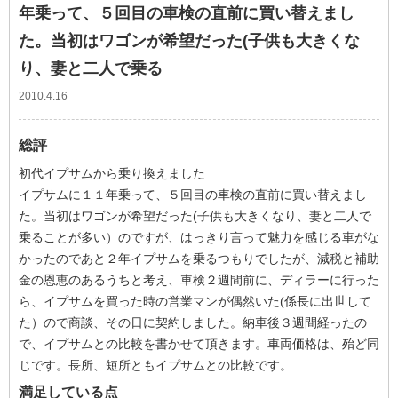
年乗って、５回目の車検の直前に買い替えまし
た。当初はワゴンが希望だった(子供も大きくな
り、妻と二人で乗る
2010.4.16
総評
初代イプサムから乗り換えました
イプサムに１１年乗って、５回目の車検の直前に買い替えまし
た。当初はワゴンが希望だった(子供も大きくなり、妻と二人で
乗ることが多い）のですが、はっきり言って魅力を感じる車がな
かったのであと２年イプサムを乗るつもりでしたが、減税と補助
金の恩恵のあるうちと考え、車検２週間前に、ディラーに行った
ら、イプサムを買った時の営業マンが偶然いた(係長に出世して
た）ので商談、その日に契約しました。納車後３週間経ったの
で、イプサムとの比較を書かせて頂きます。車両価格は、殆ど同
じです。長所、短所ともイプサムとの比較です。
満足している点