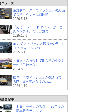
連ニュース
絶対的エース「ウィッシュ」の終売
で台湾タクシーに戦国時...
2026.5.18
「えぇーっ！ これヤバッ」ぱっと
見シンプル。だけど魅力...
2025.10.3
ホンダ ストリームと殴り合い!! ト
ヨタ ウィッシュの...
2025.6.13
トヨタさん再販して!! 台湾のタクシ
ーが「手放せない」...
2024.8.9
世界一「ウィッシュ」が愛されて
る!? 日本車だらけの台...
2024.1.19
連編集記事
「トヨタ一強」の“功罪”。25年度の
「新車販売ランキン...