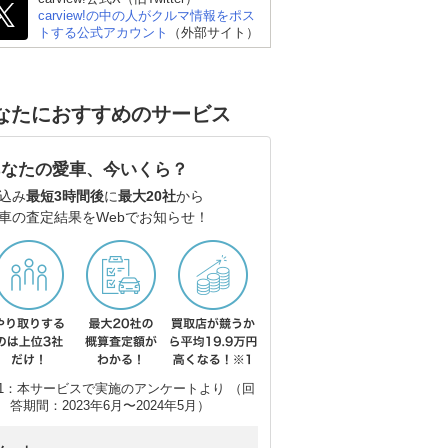
carview!の中の人がクルマ情報をポス
トする公式アカウント
（外部サイト）
なたにおすすめのサービス
あなたの愛車、今いくら？
ホンダ オデッセイ
ホンダ フリード
ス
込み
最短3時間後
に
最大20社
から
車の査定結果をWebでお知らせ！
1：本サービスで実施のアンケートより （回
答期間：2023年6月〜2024年5月）