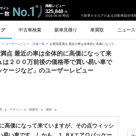
掲載レビュー
325,848
件
時点
※新車カタログのある自動車総合情報
2026.08.06
ログ
中古車検索
新車見積り
車買取
ニュース
ュ
ユーザーレビュー・評価一覧
お買得度満点 最近の車は全体的に高価になって...
度満点 最近の車は全体的に高価になって来
ュは２００万前後の価格帯で買い易い車で
ッケージなど」のユーザーレビュー
-
-
-
-
費
デザイン
積載性
価格
的に高価になって来ていますが、その点ウィッシ
い易い車です。しかも、１.８Xエアロパッケー