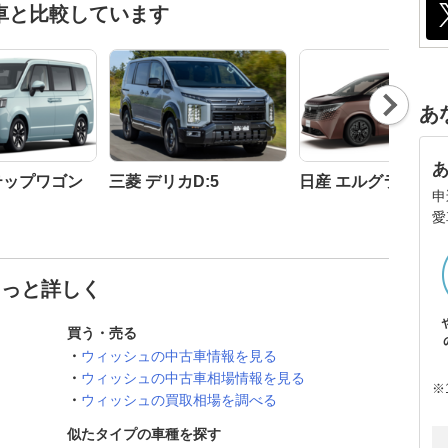
車と比較しています
Nex
あ
t
テップワゴン
三菱 デリカD:5
日産 エルグランド
申
愛
もっと詳しく
買う・売る
ウィッシュの中古車情報を見る
ウィッシュの中古車相場情報を見る
※
ウィッシュの買取相場を調べる
似たタイプの車種を探す