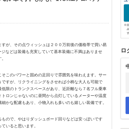
ユ
※
ますが、その点ウィッシュは２００万前後の価格帯で買い易
ロ
ージなどは装備も充実していて基本装備に不満はありませ
す。
こそこのパワーと固めの足回りで雰囲気を味わえます。サー
うですが、リクライニングをさせれば小柄な大人も可能で
最低限のトランクスペースがあり、近距離なら７名フル乗車
ィトロンじゃないのに昼間から点灯しているメーターや温度
構細かな配慮もあり、小物入れも多いのも嬉しい装備です。
るもので、やはりダッシュボード回りなどは安っぽいです
っていると思います。