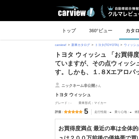
トップ
360°ビュー
カタ
carview!
新車カタログ
トヨタ(TOYOTA)
ウィッシ
トヨタ ウィッシュ 「お買得
ていますが、その点ウィッシ
す。しかも、１.８Xエアロパ
ニックネーム非公開
さん
トヨタ ウィッシュ
グレード：-
乗車形式：マイカー
5
-
-
評価
走行性能
乗り心地
燃
お買得度満点 最近の車は全体
ュは２００万前後の価格帯で買