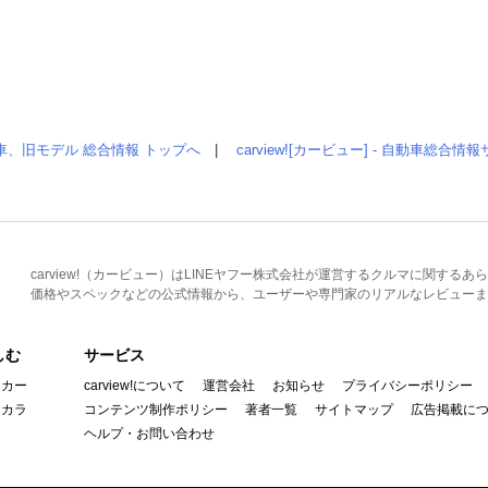
車、旧モデル 総合情報 トップへ
|
carview![カービュー] - 自動車総合
carview!（カービュー）はLINEヤフー株式会社が運営するクルマに関す
価格やスペックなどの公式情報から、ユーザーや専門家のリアルなレビューま
しむ
サービス
イカー
carview!について
運営会社
お知らせ
プライバシーポリシー
んカラ
コンテンツ制作ポリシー
著者一覧
サイトマップ
広告掲載に
ヘルプ・お問い合わせ