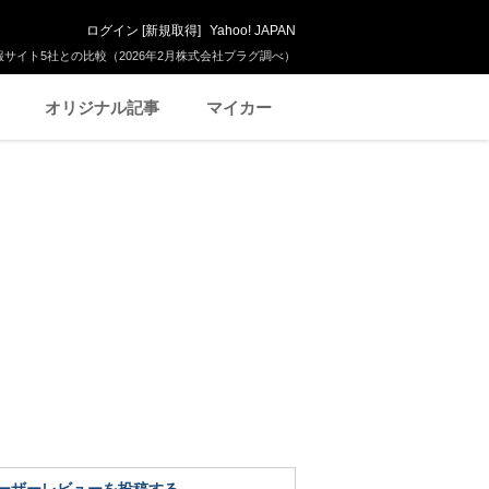
ログイン
[
新規取得
]
Yahoo! JAPAN
サイト5社との比較（2026年2月株式会社プラグ調べ）
オリジナル記事
マイカー