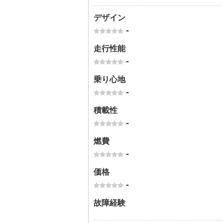
デザイン
-
走行性能
-
乗り心地
-
積載性
-
燃費
-
価格
-
故障経験