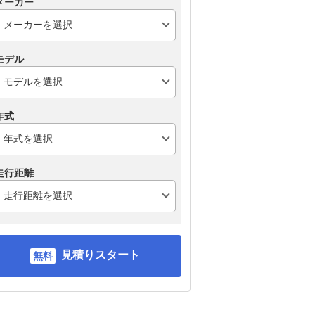
メーカー
モデル
年式
走行距離
見積りスタート