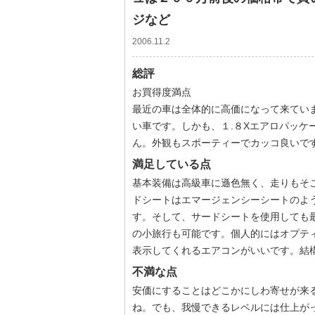
ジなど
2006.11.2
総評
お買得度満点
最近の車は全体的に高価になって来てい
い車です。しかも、１.８Xエアロパッケ
ん。外観もスポーティーでカッコ良いで
満足している点
基本装備は高級車に遜色無く、走りもそ
ドシートはエマージェンシーシートのよ
す。そして、サードシートを使用しても
の小旅行も可能です。個人的にはオプテ
表示してくれるエアコンがいいです。結
不満な点
安価にすることはどこかにしわ寄せが来
ね。でも、我慢できるレベルには仕上が