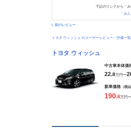
下記のリンクから「み
「みん
前のレビュー
トヨタ ウィッシュ のユーザーレビュー・評価一
トヨタ ウィッシュ
中古車本体価
22
2
.8
万円
〜
新車価格
（税
190
.6
万円