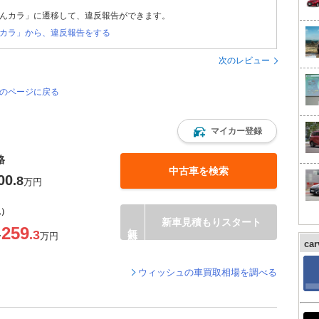
んカラ」に遷移して、違反報告ができます。
カラ」から、違反報告をする
次のレビュー
覧のページに戻る
マイカー登録
格
中古車を検索
00
.8
万円
込）
新車見積もりスタート
259
.3
〜
万円
ca
ウィッシュの車買取相場を調べる