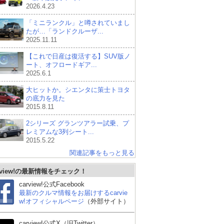
2026.4.23
「ミニランクル」と噂されていまし
たが…「ランドクルーザ...
2025.11.11
【これで日産は復活する】SUV版ノ
ート、オフロードギア...
2025.6.1
大ヒットか。シエンタに策士トヨタ
の底力を見た
2015.8.11
2シリーズ グランツアラー試乗、プ
レミアムな3列シート...
2015.5.22
関連記事をもっと見る
rview!の最新情報をチェック！
carview!公式Facebook
最新のクルマ情報をお届けするcarvie
w!オフィシャルページ
（外部サイト）
carview!公式X（旧Twitter）