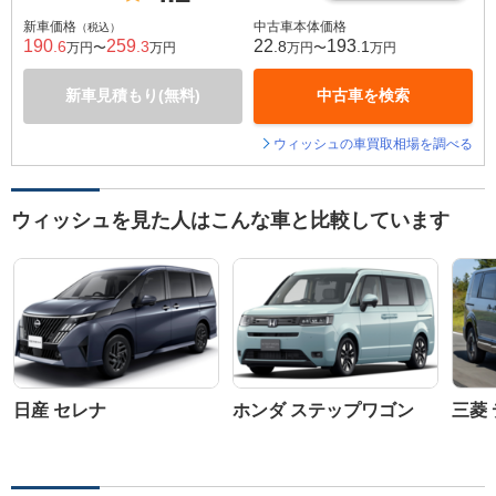
新車価格
中古車本体価格
（税込）
190
259
22
193
.6
.3
.8
.1
万円〜
万円
万円〜
万円
新車見積もり(無料)
中古車を検索
ウィッシュの車買取相場を調べる
ウィッシュを見た人はこんな車と比較しています
日産 セレナ
ホンダ ステップワゴン
三菱 