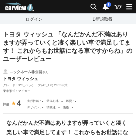
carview!
検索
通知
i
ログイン
ID新規取得
トヨタ ウィッシュ 「なんだかんだ不満はあり
ますが弄っていくと凄く楽しい車で満足してま
す！ これからもお世話になる車ですからね」の
ユーザーレビュー
ニックネーム非公開
さん
トヨタ ウィッシュ
グレード：X“S_パッケージ”(AT_1.8) 2003年式
乗車形式：マイカー
-
-
-
4
走行性能
乗り心地
燃費
評価
-
-
-
デザイン
積載性
価格
なんだかんだ不満はありますが弄っていくと凄く
楽しい車で満足してます！ これからもお世話にな