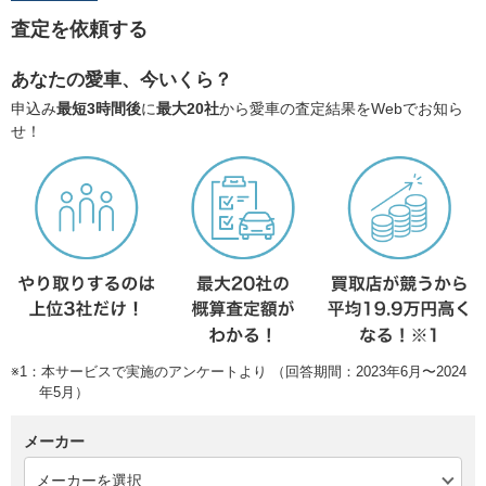
査定を依頼する
あなたの愛車、今いくら？
申込み
最短3時間後
に
最大20社
から愛車の査定結果をWebでお知ら
せ！
※1：本サービスで実施のアンケートより （回答期間：2023年6月〜2024
年5月）
メーカー