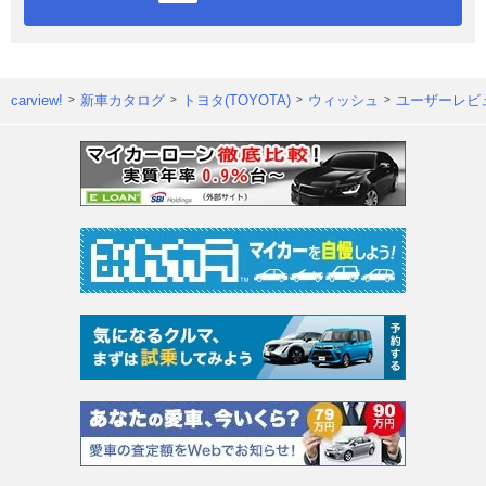
carview!
新車カタログ
トヨタ(TOYOTA)
ウィッシュ
ユーザーレビ