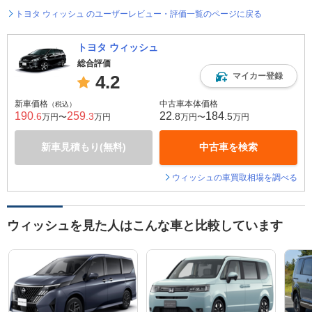
トヨタ ウィッシュ のユーザーレビュー・評価一覧のページに戻る
トヨタ ウィッシュ
総合評価
マイカー登録
4.2
新車価格
中古車本体価格
（税込）
190
259
22
184
.6
.3
.8
.5
万円〜
万円
万円〜
万円
新車見積もり(無料)
中古車を検索
ウィッシュの車買取相場を調べる
ウィッシュを見た人はこんな車と比較しています