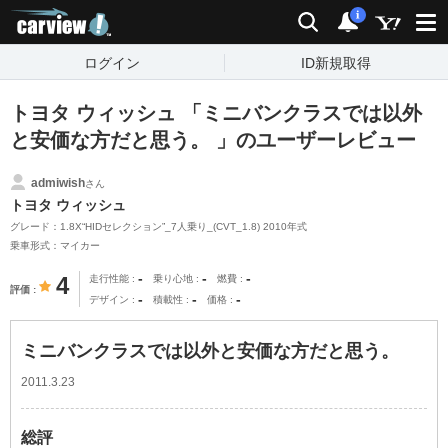
carview!
検索
通知
i
ログイン
ID新規取得
トヨタ ウィッシュ 「ミニバンクラスでは以外
と安価な方だと思う。 」のユーザーレビュー
admiwish
さん
トヨタ ウィッシュ
グレード：1.8X“HIDセレクション”_7人乗り_(CVT_1.8) 2010年式
乗車形式：マイカー
-
-
-
4
走行性能
乗り心地
燃費
評価
-
-
-
デザイン
積載性
価格
ミニバンクラスでは以外と安価な方だと思う。
2011.3.23
総評