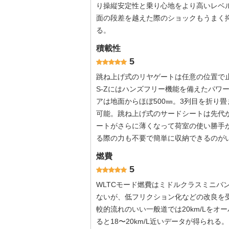
り操縦安定性と乗り心地をより高いレベ
面の段差を越えた際のショックもうまく
る。
積載性
5
跳ね上げ式のリヤゲートは任意の位置で
S-Zにはハンズフリー機能を備えたパワ
アは地面からほぼ500㎜。3列目を折り
可能。跳ね上げ式のサードシートは先代
ートがさらに薄くなって荷室の使い勝手
る際の力も不要で簡単に収納できるのが
燃費
5
WLTCモード燃費はミドルクラスミニバン
ないが、低フリクション化などの改良を
較的流れのいい一般道では20km/Lを
ると18〜20km/L近いデータが得られ