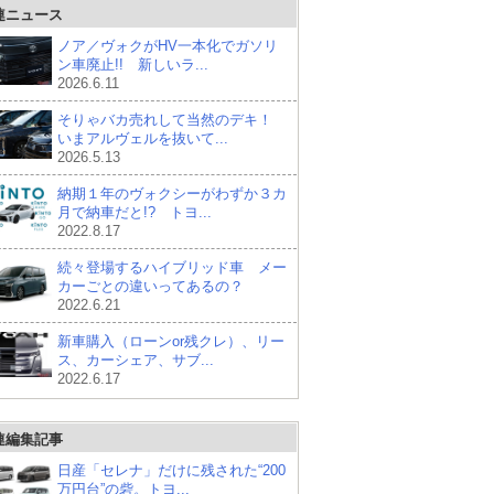
連ニュース
ノア／ヴォクがHV一本化でガソリ
ン車廃止!! 新しいラ...
2026.6.11
そりゃバカ売れして当然のデキ！
いまアルヴェルを抜いて...
2026.5.13
納期１年のヴォクシーがわずか３カ
月で納車だと!? トヨ...
2022.8.17
続々登場するハイブリッド車 メー
カーごとの違いってあるの？
2022.6.21
新車購入（ローンor残クレ）、リー
ス、カーシェア、サブ...
2022.6.17
連編集記事
日産「セレナ」だけに残された“200
万円台”の砦。トヨ...