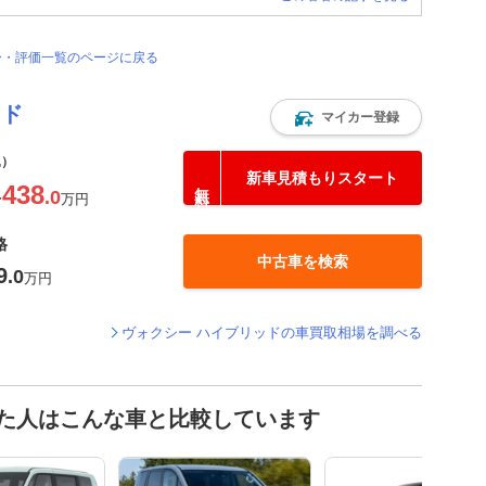
ー・評価一覧のページに戻る
ッド
マイカー登録
込）
新車見積もりスタート
438
.0
〜
万円
格
中古車を検索
9
.0
万円
ヴォクシー ハイブリッドの車買取相場を調べる
見た人はこんな車と比較しています