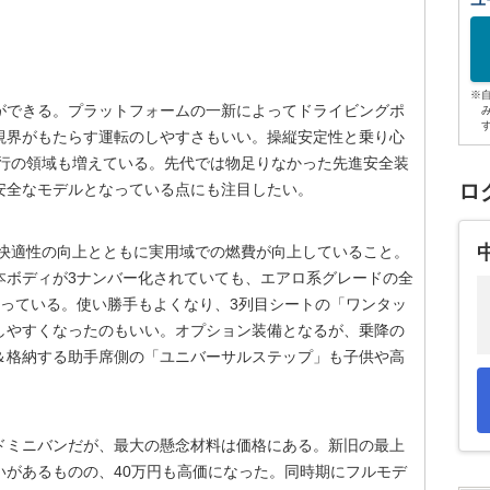
ユ
※
ができる。プラットフォームの一新によってドライビングポ
視界がもたらす運転のしやすさもいい。操縦安定性と乗り心
走行の領域も増えている。先代では物足りなかった先進安全装
ロ
安全なモデルとなっている点にも注目したい。
、快適性の向上とともに実用域での燃費が向上していること。
本ボディが3ナンバー化されていても、エアロ系グレードの全
くなっている。使い勝手もよくなり、3列目シートの「ワンタッ
しやすくなったのもいい。オプション装備となるが、乗降の
＆格納する助手席側の「ユニバーサルステップ」も子供や高
ドミニバンだが、最大の懸念材料は価格にある。新旧の最上
いがあるものの、40万円も高価になった。同時期にフルモデ