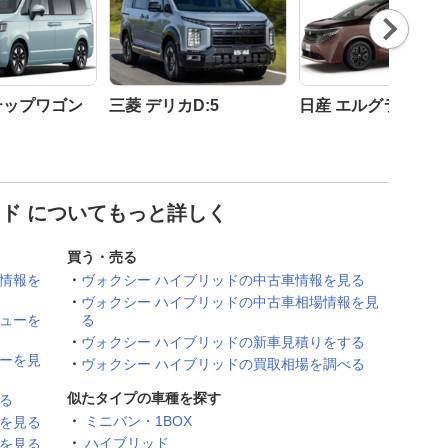
Nex
t
テップワゴン
三菱 デリカD:5
日産 エルグランド
ッド についてもっと詳しく
買う・売る
の情報を
ヴォクシー ハイブリッドの中古車情報を見る
ヴォクシー ハイブリッドの中古車相場情報を見
ビューを
る
ヴォクシー ハイブリッドの新車見積りをする
ューを見
ヴォクシー ハイブリッドの買取相場を調べる
似たタイプの車種を探す
る
ミニバン・1BOX
像を見る
ハイブリッド
問を見る