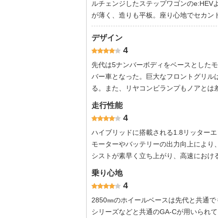
ルチェンジしたステップワゴンのe:HE
が薄く、造りも平板。座り心地でセカン
デザイン
4
先代は5ナンバーボディをベースとしたモ
バー車となった。巨大なフロントグリル
る。また、リヤコンビランプもノアとは
走行性能
4
ハイブリッドに搭載される1.8リッター
モーターやバッテリーの出力向上により、
シストが素早く立ち上がり、高速におけ
乗り心地
4
2850㎜のホイールベースは先代と共通
シリーズなどと共通のGA-Cが用いられ