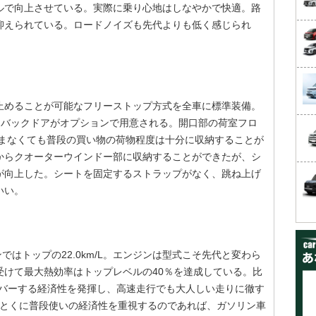
ルで向上させている。実際に乗り心地はしなやかで快適。路
抑えられている。ロードノイズも先代よりも低く感じられ
止めることが可能なフリーストップ方式を全車に標準装備。
ーバックドアがオプションで用意される。開口部の荷室フロ
畳まなくても普段の買い物の荷物程度は十分に収納することが
からクオーターウインドー部に収納することができたが、シ
が向上した。シートを固定するストラップがなく、跳ね上げ
いい。
ではトップの22.0km/L。エンジンは型式こそ先代と変わら
受けて最大熱効率はトップレベルの40％を達成している。比
オーバーする経済性を発揮し、高速走行でも大人しい走りに徹す
る。とくに普段使いの経済性を重視するのであれば、ガソリン車