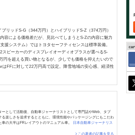
リッドS-G（344万円）とハイブリッドS-Z（374万円）
内容による価格差だが、見比べてしまうとS-Zの内容に魅力
転支援システム）ではトヨタセーフティセンスは標準装備。
ca
2スピーカーのディスプレイオーディオプラスが選べるS-
0万円を超える買い物となるが、少しでも価格を抑えたいので
urはFFに対して22万円高で設定。降雪地域の安心感、経済性
ターとして活動後、自動車ジャーナリストとして専門誌やWeb、タブ
する楽しさを追求するとともに、環境性能やパッケージングにもこだわ
た車の大半はFRレイアウトのマニュアル車。
日本自動車ジャーナリス
この著者の記事を見る