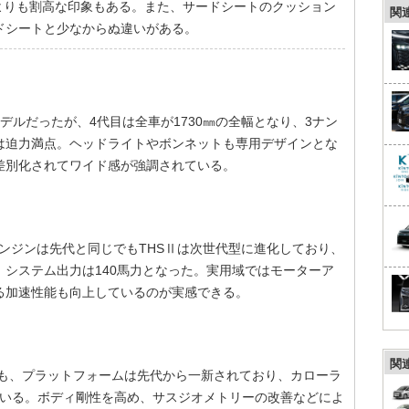
Vよりも割高な印象もある。また、サードシートのクッション
関
ドシートと少なからぬ違いがある。
デルだったが、4代目は全車が1730㎜の全幅となり、3ナン
は迫力満点。ヘッドライトやボンネットも専用デザインとな
差別化されてワイド感が強調されている。
エンジンは先代と同じでもTHSⅡは次世代型に進化しており、
システム出力は140馬力となった。実用域ではモーターア
る加速性能も向上しているのが実感できる。
関
でも、プラットフォームは先代から一新されており、カローラ
ている。ボディ剛性を高め、サスジオメトリーの改善などによ