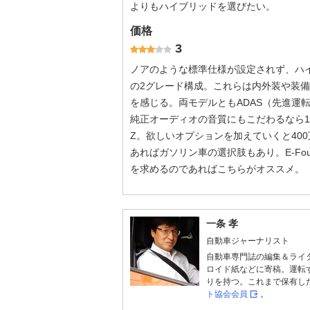
よりもハイブリッドを選びたい。
価格
3
ノアのような標準仕様が設定されず、ハイブ
の2グレード構成。これらは内外装や装備
を感じる。両モデルともADAS（先進運
純正オーディオの音質にもこだわるなら1
Z。欲しいオプションを加えていくと40
あればガソリン車の選択肢もあり。E-Fo
を求めるのであればこちらがオススメ。
一条 孝
自動車ジャーナリスト
自動車専門誌の編集＆ライ
ロイド紙などに寄稿。運転
りを持つ。これまで保有し
ト協会会員
。