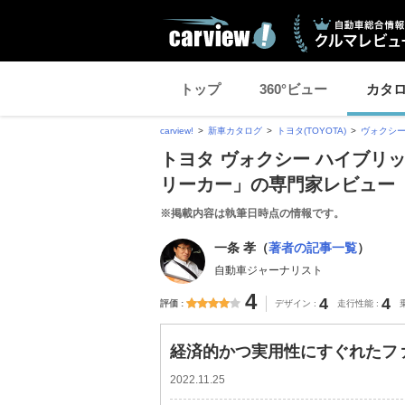
トップ
360°ビュー
カタ
carview!
新車カタログ
トヨタ(TOYOTA)
ヴォクシー
トヨタ ヴォクシー ハイブリ
リーカー」の専門家レビュー
※掲載内容は執筆日時点の情報です。
一条 孝（
著者の記事一覧
）
自動車ジャーナリスト
4
4
4
評価
デザイン
走行性能
経済的かつ実用性にすぐれたフ
2022.11.25