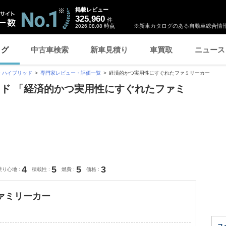
掲載レビュー
325,960
件
時点
※新車カタログのある自動車総合情報
2026.08.08
ログ
中古車検索
新車見積り
車買取
ニュース
 ハイブリッド
専門家レビュー・評価一覧
経済的かつ実用性にすぐれたファミリーカー
ッド 「経済的かつ実用性にすぐれたファミ
4
5
5
3
乗り心地
積載性
燃費
価格
ァミリーカー