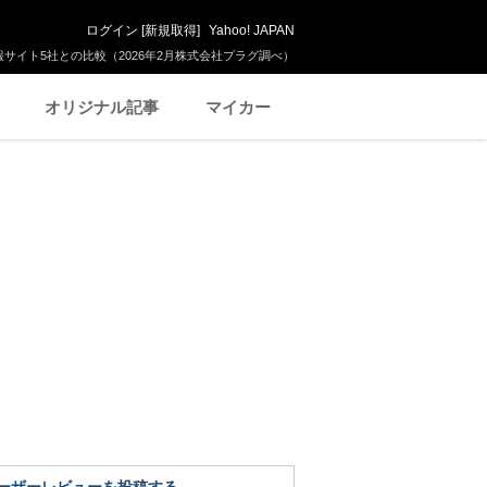
ログイン
[
新規取得
]
Yahoo! JAPAN
サイト5社との比較（2026年2月株式会社プラグ調べ）
オリジナル記事
マイカー