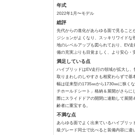
年式
2022年1月〜モデル
総評
先代からの進化があらゆる面で見ること
ジションがよくなり、スッキリワイドな
地のレベルアップも図られており、EV
備の充実ぶりも目覚ましく、より安心・
満足している点
ハイブリッドはEV走行の領域が拡大し
取りまわしのしやすさも相変わらずで基
幅は従来型の1735㎜から1730㎜に狭
チホールドシート」格納＆展開がさらに
際にスライドドアの開閉に連動して展開
齢者に重宝する。
不満な点
あらゆる面でよく出来ているハイブリッ
級グレード同士で比べると装備内容に違