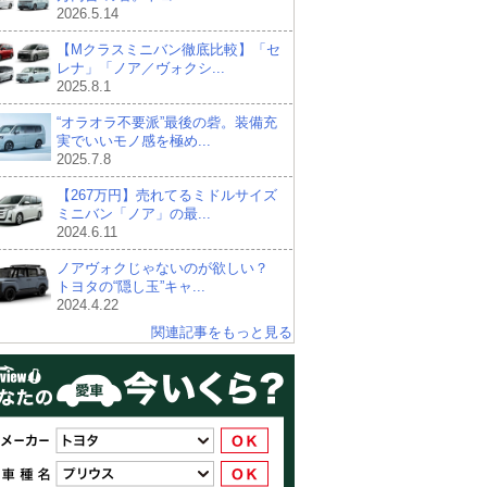
2026.5.14
【Mクラスミニバン徹底比較】「セ
レナ」「ノア／ヴォクシ...
2025.8.1
“オラオラ不要派”最後の砦。装備充
実でいいモノ感を極め...
2025.7.8
【267万円】売れてるミドルサイズ
ミニバン「ノア」の最...
2024.6.11
ノアヴォクじゃないのが欲しい？
トヨタの“隠し玉”キャ...
2024.4.22
関連記事をもっと見る