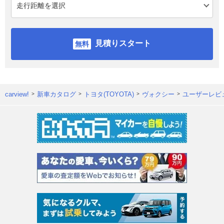
見積りスタート
carview!
新車カタログ
トヨタ(TOYOTA)
ヴォクシー
ユーザーレビ