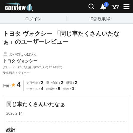
carview!
検索
通知
i
ログイン
ID新規取得
トヨタ ヴォクシー 「同じ車たくさんいたな
ぁ」のユーザーレビュー
カバのしっぽ
さん
トヨタ ヴォクシー
グレード：ZS_7人乗り(CVT_2.0) 2014年式
乗車形式：マイカー
2
2
2
4
走行性能
乗り心地
燃費
評価
4
5
3
デザイン
積載性
価格
同じ車たくさんいたなぁ
2026.2.14
総評