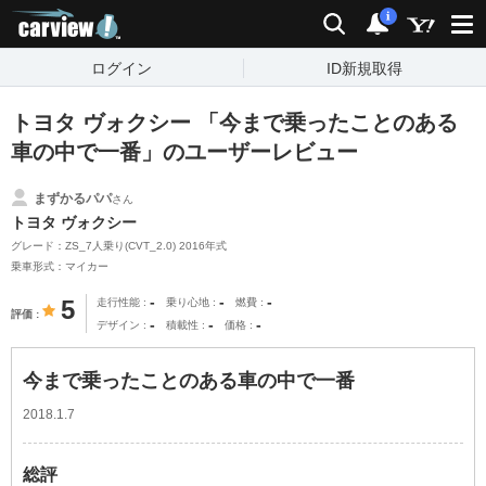
carview!
検索
通知
i
ログイン
ID新規取得
トヨタ ヴォクシー 「今まで乗ったことのある
車の中で一番」のユーザーレビュー
まずかるパパ
さん
トヨタ ヴォクシー
グレード：ZS_7人乗り(CVT_2.0) 2016年式
乗車形式：マイカー
-
-
-
5
走行性能
乗り心地
燃費
評価
-
-
-
デザイン
積載性
価格
今まで乗ったことのある車の中で一番
2018.1.7
総評