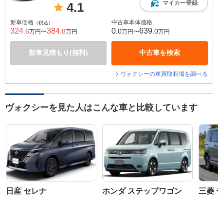
マイカー登録
4.1
新車価格
中古車本体価格
（税込）
324
384
0
639
.6
.8
.0
.0
万円〜
万円
万円〜
万円
新車見積もり(無料)
中古車を検索
ヴォクシーの車買取相場を調べる
ヴォクシーを見た人はこんな車と比較しています
日産 セレナ
ホンダ ステップワゴン
三菱 