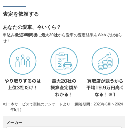
査定を依頼する
あなたの愛車、今いくら？
申込み
最短3時間後
に
最大20社
から愛車の査定結果をWebでお知ら
せ！
※1：本サービスで実施のアンケートより （回答期間：2023年6月〜2024
年5月）
メーカー