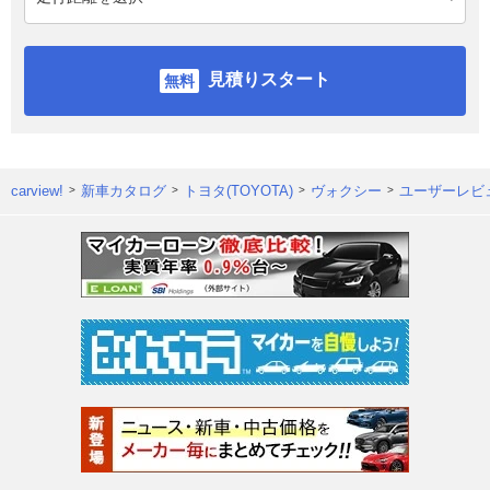
見積りスタート
carview!
新車カタログ
トヨタ(TOYOTA)
ヴォクシー
ユーザーレビ