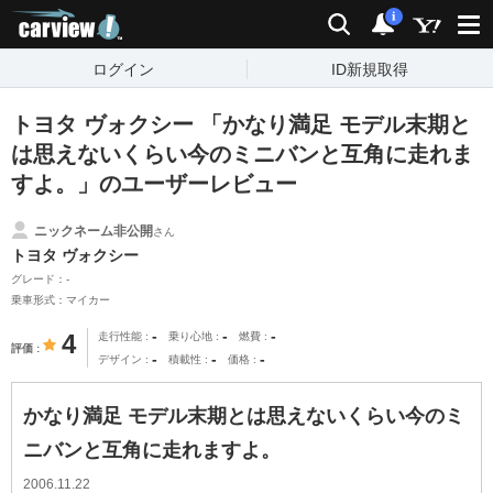
carview!
検索
通知
i
ログイン
ID新規取得
トヨタ ヴォクシー 「かなり満足 モデル末期と
は思えないくらい今のミニバンと互角に走れま
すよ。」のユーザーレビュー
ニックネーム非公開
さん
トヨタ ヴォクシー
グレード：-
乗車形式：マイカー
-
-
-
4
走行性能
乗り心地
燃費
評価
-
-
-
デザイン
積載性
価格
かなり満足 モデル末期とは思えないくらい今のミ
ニバンと互角に走れますよ。
2006.11.22