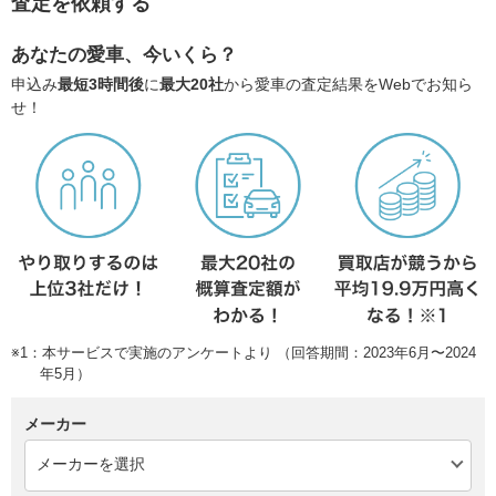
査定を依頼する
あなたの愛車、今いくら？
申込み
最短3時間後
に
最大20社
から愛車の査定結果をWebでお知ら
せ！
※1：本サービスで実施のアンケートより （回答期間：2023年6月〜2024
年5月）
メーカー