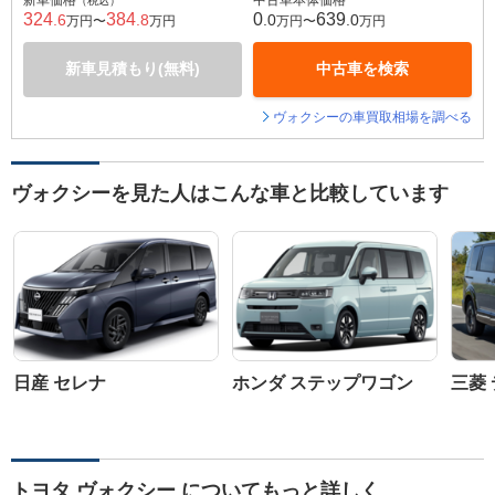
新車価格
中古車本体価格
（税込）
324
384
0
639
.6
.8
.0
.0
万円〜
万円
万円〜
万円
新車見積もり(無料)
中古車を検索
ヴォクシーの車買取相場を調べる
ヴォクシーを見た人はこんな車と比較しています
日産 セレナ
ホンダ ステップワゴン
三菱 
トヨタ ヴォクシー についてもっと詳しく