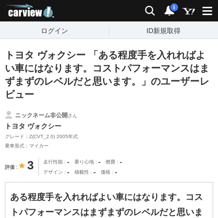
carview!
検索
通知
i
ログイン
ID新規取得
トヨタ ヴォクシー 「ある程度手を入れればよ
い車にはなります。コストパフォーマンスはま
ずまずのレベルだと思います。」のユーザーレ
ビュー
ニックネーム非公開
さん
トヨタ ヴォクシー
グレード：Z(CVT_2.0) 2005年式
乗車形式：マイカー
-
-
-
3
走行性能
乗り心地
燃費
評価
-
-
-
デザイン
積載性
価格
ある程度手を入れればよい車にはなります。コス
トパフォーマンスはまずまずのレベルだと思いま