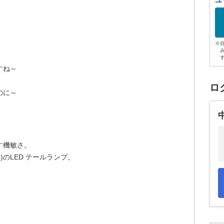
ユ
※
すね～
と
ロ
のに～
す機敏さ。
)のLED テールランプ。