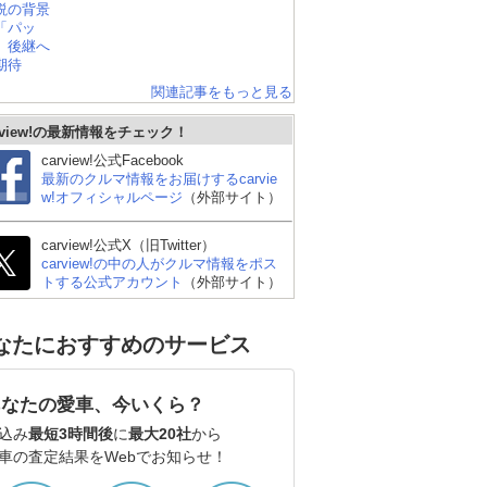
関連記事をもっと見る
rview!の最新情報をチェック！
carview!公式Facebook
最新のクルマ情報をお届けするcarvie
w!オフィシャルページ
（外部サイト）
carview!公式X（旧Twitter）
carview!の中の人がクルマ情報をポス
トする公式アカウント
（外部サイト）
なたにおすすめのサービス
あなたの愛車、今いくら？
込み
最短3時間後
に
最大20社
から
車の査定結果をWebでお知らせ！