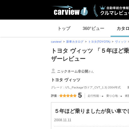
トップ
360°ビュー
カタ
carview!
新車カタログ
トヨタ(TOYOTA)
ヴィッツ
トヨタ ヴィッツ 「５年ほど乗
ザーレビュー
ニックネーム非公開
さん
トヨタ ヴィッツ
グレード：U“L_Package”(5ドア_CVT_1.3) 2004年式
5
-
-
評価
走行性能
乗り心地
燃
５年ほど乗りましたが良い車でした
2008.11.11