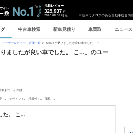
掲載レビュー
325,937
件
時点
※新車カタログのある自動車総合情報
2026.08.08
ログ
中古車検索
新車見積り
車買取
ニュース
ユーザーレビュー・評価一覧
５年ほど乗りましたが良い車でした。 こ...
りましたが良い車でした。 こ...」のユー
乗車形式：その他
-
-
-
-
費
デザイン
積載性
価格
。 こ...