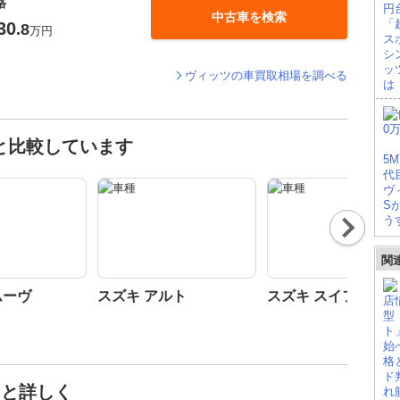
格
中古車を検索
30
.8
万円
ヴィッツの車買取相場を調べる
と比較しています
Nex
t
関
ムーヴ
スズキ アルト
スズキ スイフト
っと詳しく