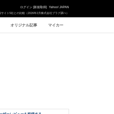
ログイン
[
新規取得
]
Yahoo! JAPAN
サイト5社との比較（2026年2月株式会社プラグ調べ）
オリジナル記事
マイカー