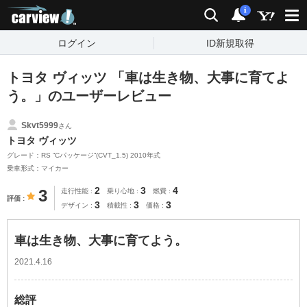
carview!
検索
通知
i
ログイン
ID新規取得
トヨタ ヴィッツ 「車は生き物、大事に育てよ
う。」のユーザーレビュー
Skvt5999
さん
トヨタ ヴィッツ
グレード：RS “Cパッケージ”(CVT_1.5) 2010年式
乗車形式：マイカー
2
3
4
3
走行性能
乗り心地
燃費
評価
3
3
3
デザイン
積載性
価格
車は生き物、大事に育てよう。
2021.4.16
総評