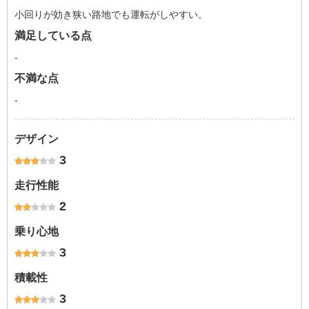
小回りが効き狭い路地でも運転がしやすい。
満足している点
-
不満な点
-
デザイン
3
走行性能
2
乗り心地
3
積載性
3