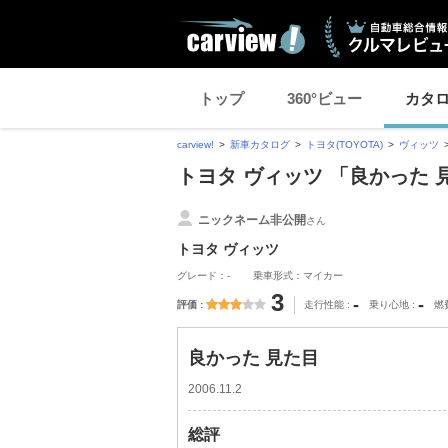
トップ
360°ビュー
カタ
carview!
新車カタログ
トヨタ(TOYOTA)
ヴィッツ
トヨタ ヴィッツ 「良かった
ニックネーム非公開
さん
トヨタ ヴィッツ
グレード：-
乗車形式：マイカー
3
-
-
評価
走行性能
乗り心地
燃
良かった 見た目
2006.11.2
総評