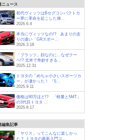
連ニュース
初代ヴィッツはBセグコンパクトカ
ー界に革命を起こした偉...
2026.6.4
本当にヴィッツなの!? あまりの走
りの違い「GRスポー...
2026.3.18
「プラッツ」顔なのに…なぜクー
ペ!? 北米で奇妙すぎる...
2025.12.31
トヨタの「めちゃ小さいスポーツカ
ー」が凄かった！ 「5...
2025.9.11
価格は80万ほど!? 「軽量と5MT」
の3代目トヨタ ...
2025.8.17
連編集記事
「ヤリス」ってこんなに楽しかっ
た？ トヨタの最新入門コ...