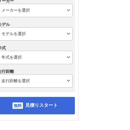
メーカー
モデル
年式
走行距離
見積りスタート