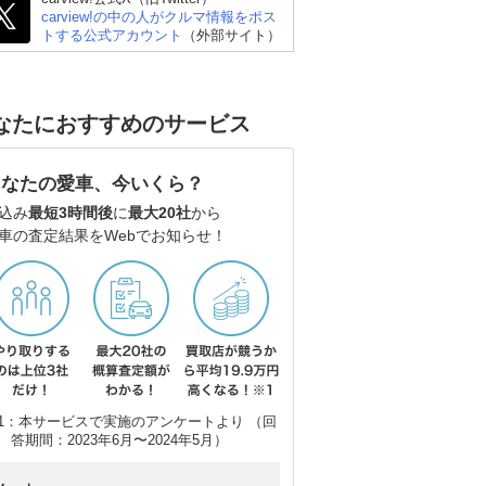
carview!の中の人がクルマ情報をポス
トする公式アカウント
（外部サイト）
なたにおすすめのサービス
あなたの愛車、今いくら？
込み
最短3時間後
に
最大20社
から
車の査定結果をWebでお知らせ！
1：本サービスで実施のアンケートより （回
答期間：2023年6月〜2024年5月）