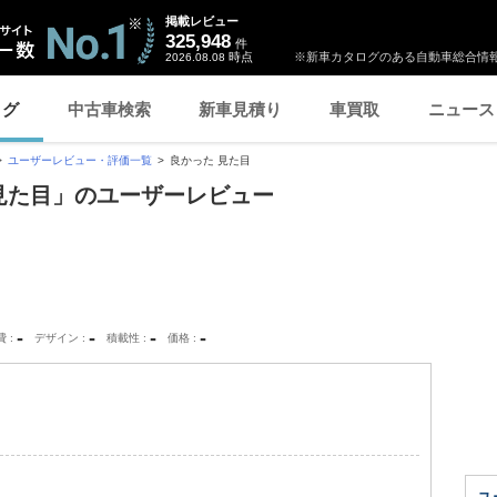
掲載レビュー
325,948
件
時点
※新車カタログのある自動車総合情報
2026.08.08
ログ
中古車検索
新車見積り
車買取
ニュース
ユーザーレビュー・評価一覧
良かった 見た目
 見た目」のユーザーレビュー
-
-
-
-
費
デザイン
積載性
価格