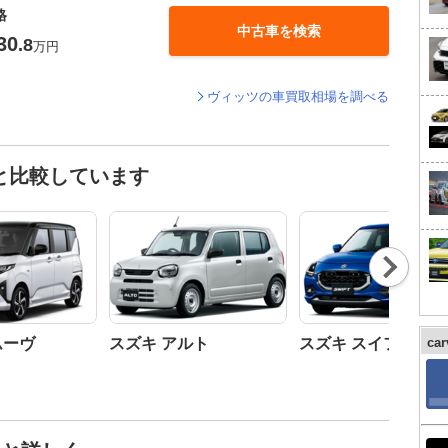
格
中古車を検索
30
.8
万円
ヴィッツの車買取相場を調べる
と比較しています
Nex
t
ムーヴ
スズキ アルト
スズキ スイフト
ca