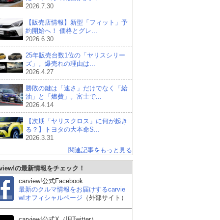
2026.7.30
【販売店情報】新型「フィット」予
約開始へ！ 価格とグレ...
2026.6.30
25年販売台数1位の「ヤリスシリー
ズ」。爆売れの理由は...
2026.4.27
勝敗の鍵は「速さ」だけでなく「給
油」と「燃費」。富士で...
2026.4.14
【次期「ヤリスクロス」に何が起き
る？】トヨタの大本命S...
2026.3.31
関連記事をもっと見る
rview!の最新情報をチェック！
スズキ アルトラパン
ダイハツ ミライース
日産
carview!公式Facebook
最新のクルマ情報をお届けするcarvie
w!オフィシャルページ
（外部サイト）
carview!公式X（旧Twitter）