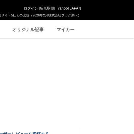
ログイン
[
新規取得
]
Yahoo! JAPAN
サイト5社との比較（2026年2月株式会社プラグ調べ）
オリジナル記事
マイカー