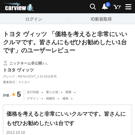
carview!
検索
通知
i
ログイン
ID新規取得
トヨタ ヴィッツ 「価格を考えると非常にいい
クルマです。皆さんにもぜひお勧めしたい1台
です」のユーザーレビュー
ニックネーム非公開
さん
トヨタ ヴィッツ
グレード：RS“G’s”(CVT_1.5) 2011年式
乗車形式：マイカー
-
-
-
5
走行性能
乗り心地
燃費
評価
-
-
-
デザイン
積載性
価格
価格を考えると非常にいいクルマです。皆さんに
もぜひお勧めしたい1台です
2012.10.10