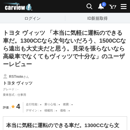
carview!
検索
通知
i
ログイン
ID新規取得
トヨタ ヴィッツ 「本当に気軽に運転のできる
車だ。1300CCなら文句ないだろう、1500CCな
ら遠出も大丈夫だと思う。見栄を張らないなら
高級車でなくてもヴィッツで十分な」のユーザ
ーレビュー
RSTnote
さん
トヨタ ヴィッツ
グレード：-
乗車形式：仕事用
-
-
-
4
走行性能
乗り心地
燃費
評価
-
-
-
デザイン
積載性
価格
本当に気軽に運転のできる車だ。1300CCなら文