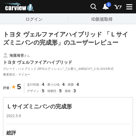
carview!
検索
通知
i
ログイン
ID新規取得
トヨタ ヴェルファイアハイブリッド 「Ｌサイ
ズミニバンの完成形」のユーザーレビュー
海藻海苔
さん
トヨタ ヴェルファイアハイブリッド
グレード：ハイブリッド ZR“Gエディション”_7人乗り_4WD(CVT_2.5) 2015年式
乗車形式：マイカー
4
4
4
5
走行性能
乗り心地
燃費
評価
5
5
3
デザイン
積載性
価格
Ｌサイズミニバンの完成形
2021.5.9
総評