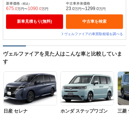
新車価格
中古車本体価格
（税込）
675
1090
23
1299
.0
.0
.0
.0
万円〜
万円
万円〜
万円
新車見積もり(無料)
中古車を検索
ヴェルファイアの車買取相場を調べる
ヴェルファイアを見た人はこんな車と比較していま
す
日産 セレナ
ホンダ ステップワゴン
三菱 