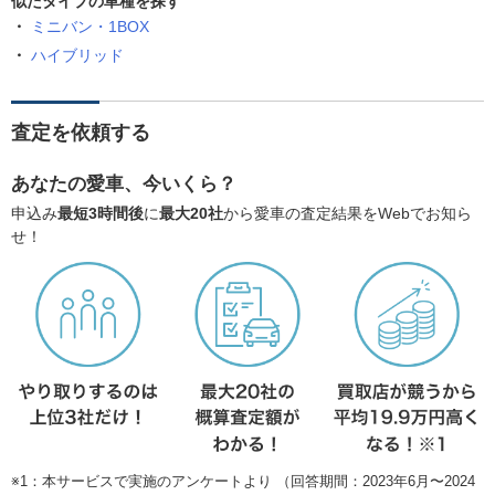
似たタイプの車種を探す
ミニバン・1BOX
ハイブリッド
査定を依頼する
あなたの愛車、今いくら？
申込み
最短3時間後
に
最大20社
から愛車の査定結果をWebでお知ら
せ！
※1：本サービスで実施のアンケートより （回答期間：2023年6月〜2024