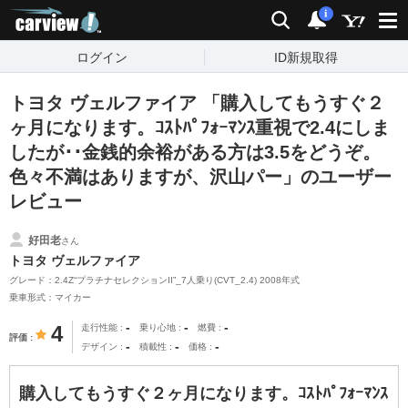
carview!
検索
通知
i
ログイン
ID新規取得
トヨタ ヴェルファイア 「購入してもうすぐ２
ヶ月になります。ｺｽﾄﾊﾟﾌｫｰﾏﾝｽ重視で2.4にしま
したが･･金銭的余裕がある方は3.5をどうぞ。
色々不満はありますが、沢山パー」のユーザー
レビュー
好田老
さん
トヨタ ヴェルファイア
グレード：2.4Z“プラチナセレクションII”_7人乗り(CVT_2.4) 2008年式
乗車形式：マイカー
-
-
-
4
走行性能
乗り心地
燃費
評価
-
-
-
デザイン
積載性
価格
購入してもうすぐ２ヶ月になります。ｺｽﾄﾊﾟﾌｫｰﾏﾝｽ