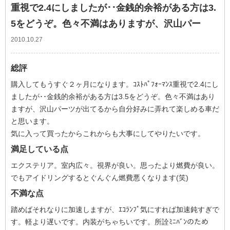
重視で2.4にしましたが･･金銭的余裕がある方は3.
5をどうぞ。色々不満はありますが、沢山パー
2010.10.27
総評
購入してもうすぐ２ヶ月になります。ｺｽﾄﾊﾟﾌｫｰﾏﾝｽ重視で2.4にし
ましたが･･金銭的余裕がある方は3.5をどうぞ。色々不満はあり
ますが、沢山パーツが出てるから自分好みに弄れて楽しめる車だ
と思います。
気に入って買ったからこれからも大事にしてやりたいです。
満足している点
エクステリア。室内広々。視界が良い。思ったより燃費が良い。
でもアイドリングするとぐんぐん燃費悪くなります(笑)
不満な点
踏めばそれなりに加速しますが、ｴｺﾗﾝﾌﾟ気にすれば加速鈍すぎで
す。軽より遅いです。内装がちゃちいです。所詮ﾐﾆﾊﾞﾝのため