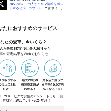
carview!の中の人がクルマ情報をポス
トする公式アカウント
（外部サイト）
なたにおすすめのサービス
あなたの愛車、今いくら？
込み
最短3時間後
に
最大20社
から
車の査定結果をWebでお知らせ！
ホンダ オデッセイ
スズキ エブリイワゴン
ホ
1：本サービスで実施のアンケートより （回
答期間：2023年6月〜2024年5月）