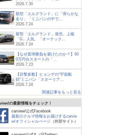
2026.7.30
新型「エルグランド」に「滑らかな
走り」「ミニバンの中で...
2026.7.24
新型「エルグランド」発売。上級
「G」人気、「オーテック...
2026.7.24
【なぜ直球勝負を避けたのか？】50
0万円台スタートの「...
2026.7.23
【目撃多数】ヒョンデの“宇宙船
顔”ミニバン「スターリア...
2026.7.24
関連記事をもっと見る
rview!の最新情報をチェック！
carview!公式Facebook
最新のクルマ情報をお届けするcarvie
w!オフィシャルページ
（外部サイト）
carview!公式X（旧Twitter）