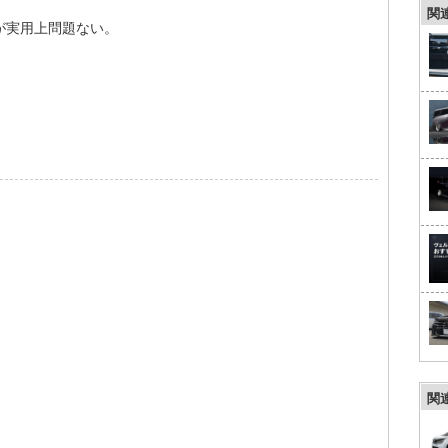
関
が実用上問題ない。
関