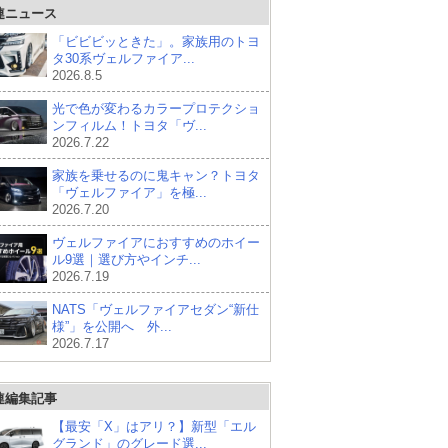
連ニュース
「ビビビッときた」。家族用のトヨ
タ30系ヴェルファイア...
2026.8.5
光で色が変わるカラープロテクショ
ンフィルム！トヨタ「ヴ...
2026.7.22
家族を乗せるのに鬼キャン？トヨタ
「ヴェルファイア」を極...
2026.7.20
ヴェルファイアにおすすめのホイー
ル9選｜選び方やインチ...
2026.7.19
NATS「ヴェルファイアセダン“新仕
様”」を公開へ 外...
2026.7.17
連編集記事
【最安「X」はアリ？】新型「エル
グランド」のグレード選...