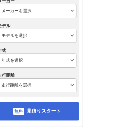
メーカー
モデル
年式
走行距離
見積りスタート