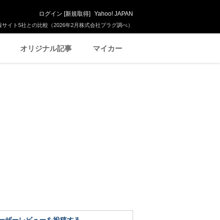
ログイン
[
新規取得
]
Yahoo! JAPAN
サイト5社との比較（2026年2月株式会社プラグ調べ）
オリジナル記事
マイカー