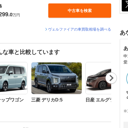
格
中古車を検索
299
.0
万円
ヴェルファイアの車買取相場を調べる
あ
んな車と比較しています
申
愛
Nex
t
テップワゴン
三菱 デリカD:5
日産 エルグランド
※