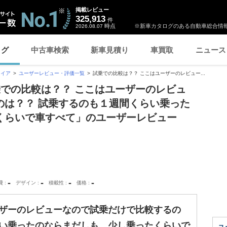
掲載レビュー
325,913
件
時点
※新車カタログのある自動車総合情報
2026.08.07
ログ
中古車検索
新車見積り
車買取
ニュース
ァイア
ユーザーレビュー・評価一覧
試乗での比較は？？ ここはユーザーのレビュー...
乗での比較は？？ ここはユーザーのレビュ
のは？？ 試乗するのも１週間くらい乗った
くらいで車すべて」のユーザーレビュー
-
-
-
-
費
デザイン
積載性
価格
ーザーのレビューなので試乗だけで比較するの
らい乗ったのならまだしも、少し乗ったくらいで