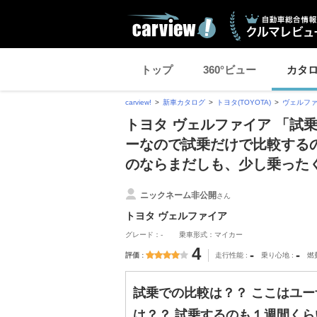
トップ
360°ビュー
カタ
carview!
新車カタログ
トヨタ(TOYOTA)
ヴェルフ
トヨタ ヴェルファイア 「試
ーなので試乗だけで比較する
のならまだしも、少し乗った
ニックネーム非公開
さん
トヨタ ヴェルファイア
グレード：-
乗車形式：マイカー
4
-
-
評価
走行性能
乗り心地
燃
試乗での比較は？？ ここはユ
は？？ 試乗するのも１週間く